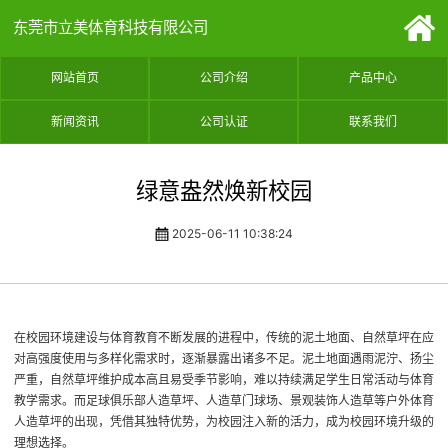
东莞市立美体育科技有限公司
网站首页
公司介绍
产品中心
新闻资讯
公司认证
联系我们
绿意盎然焕新校园
2025-06-11 10:38:24
在校园环境建设与体育教育不断发展的进程中，传统的泥土地面、自然草坪在应
对高强度使用与多样化需求时，逐渐暴露出诸多不足。泥土地面遇雨泥泞、扬尘
严重，自然草坪维护成本高且易受季节影响，难以持续满足学生日常活动与体育
教学需求。而足球俱乐部人造草坪、人造草门球场、景观装饰人造草等户外体育
人造草坪的出现，凭借其独特优势，为校园注入新的活力，成为校园环境升级的
理想选择。