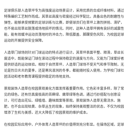
足球俱乐部人造草坪专为高强度运动场景设计，采用优质的合成纤维材料，通过
特殊编织工艺制作而成。其草丝高度与密度经过科学配比，具备出色的耐磨性与
弹性，能够承受频繁的足球训练与比赛，即使球员们在草坪上激烈拼抢、滑铲，
也不易出现草丝脱落或场地损坏的情况。同时，这种人造草坪拥有良好的减震性
能，能有效缓冲运动员落地时的冲击力，降低膝盖、脚踝受伤风险，为校园足球
运动的开展提供安全保障。
人造草门球场则针对门球运动的特点进行设计。其草坪表面平整、顺滑，草丝长
度适中，既能保证门球在滚动过程中保持稳定的速度与方向，又能为门球爱好者
提供舒适的运动体验。相较于自然草坪，人造草门球场不受天气和季节限制，无
论是烈日炎炎的夏季，还是寒风凛冽的冬季，都能随时投入使用，为学校门球社
团活动和老年教育课程提供稳定的场地支持。
景观装饰人造草在校园景观美化方面发挥着重要作用。它色彩丰富多样，除了常
见的绿色，还有仿真度极高的苔藓绿、嫩草绿等色调，通过巧妙搭配与创意设
计，可打造出花坛、绿植墙、趣味图案等景观。景观装饰人造草无需浇水、施
肥，也不会出现枯黄、杂草丛生的现象，始终保持美观整洁的状态，不仅为校园
增添了生机与美感，还大大降低了校园景观的维护成本。
在校园实际应用中，户外体育人造草坪的价值得到充分彰显。在操场区域，足球