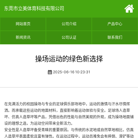
东莞市立美体育科技有限公司
网站首页
公司介绍
产品中心
新闻资讯
公司认证
联系我们
操场运动的绿色新选择
2025-06-16 10:23:31
在充满活力的校园操场与专业的足球俱乐部场地中，运动的激情与汗水尽情挥
洒。而承载这些运动的地面材料，直接影响着运动体验与安全。足球场人造草
坪、仿真人造草坪等产品，凭借出色的性能与自然美观的外观，成为操场地面铺
设的理想之选，为运动空间带来全新活力。
安全性是人造草坪备受青睐的重要原因。与传统的水泥地或自然草地相比，仿真
人造草坪表面柔软且富有弹性。在运动过程中，运动员难免会有摔倒、滑铲等动