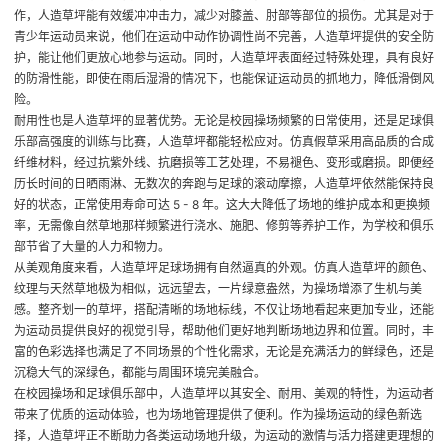
作，人造草坪能有效缓冲冲击力，减少对膝盖、肘部等部位的损伤。尤其是对于
青少年运动员来说，他们在运动中动作协调性尚不完善，人造草坪提供的安全防
护，能让他们更放心地参与运动。同时，人造草坪表面经过特殊处理，具有良好
的防滑性能，即使在雨后湿滑的情况下，也能保证运动员的抓地力，降低滑倒风
险。
耐用性也是人造草坪的显著优势。无论是校园操场频繁的日常使用，还是足球俱
乐部高强度的训练与比赛，人造草坪都能轻松应对。仿真假草采用高品质的合成
纤维材料，经过抗紫外线、抗磨损等工艺处理，不易褪色、变形或磨损。即便经
历长时间的日晒雨淋、无数次的奔跑与足球的滚动摩擦，人造草坪依然能保持良
好的状态，正常使用寿命可达 5 - 8 年。这大大降低了场地的维护成本和更换频
率，无需像自然草地那样频繁进行浇水、施肥、修剪等养护工作，为学校和俱乐
部节省了大量的人力和物力。
从美观角度来看，人造草坪足球场拥有自然逼真的外观。仿真人造草坪的颜色、
纹理与天然草地极为相似，远远望去，一片绿意盎然，为操场增添了生机与美
感。整齐划一的草坪，搭配清晰的场地标线，不仅让场地看起来更加专业，还能
为运动员提供良好的视觉引导，帮助他们更好地判断场地边界和位置。同时，丰
富的色彩选择也满足了不同场景的个性化需求，无论是充满活力的鲜绿色，还是
沉稳大气的深绿色，都能与周围环境完美融合。
在校园操场和足球俱乐部中，人造草坪以其安全、耐用、美观的特性，为运动者
带来了优质的运动体验，也为场地管理提供了便利。作为操场运动的绿色新选
择，人造草坪正不断助力各类运动场地升级，为运动的激情与活力搭建更理想的