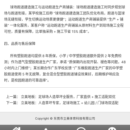
球场跑道建造施工与运动跑道生产商铺装
：球场跑道建造施工时同步规划球
场与跑道衔接，某学校施工后称 “球场跑道建造施工团队优化布局，跑道与篮球
场无缝衔接，学生切换运动场景更便捷”；运动跑道生产商铺装提供 “生产 + 铺
装” 一体化服务，某客户称 “运动跑道生产商铺装从原材料生产到现场施工全程
可控，质量有保障，比单独采购 + 施工节省 15% 成本”。
四、品质与售后保障
所有塑胶跑道均提供 8 年质保，小学 / 中学塑胶跑道额外提供 2 年免费检
测；作为透气型塑胶跑道生产厂家，承诺 “质保期内出现开裂、褪色等问题，48
小时内上门维修”；某长期合作广东学校反馈 “广东橡胶跑道生产厂家的中学塑
胶跑道使用 5 年无故障，复合混合型塑胶跑道铺设效果好，后期维护响应及
时，是校园跑道的可靠选择”。
上一篇：
立美地板：足球场人造草坪全服务，厂家直供 + 施工适配双优
下一篇：
立美地板：人造草坪专家，足球场施工 + 幼儿园 / 门球场双适配
Copyright © 东莞市立美体育科技有限公司