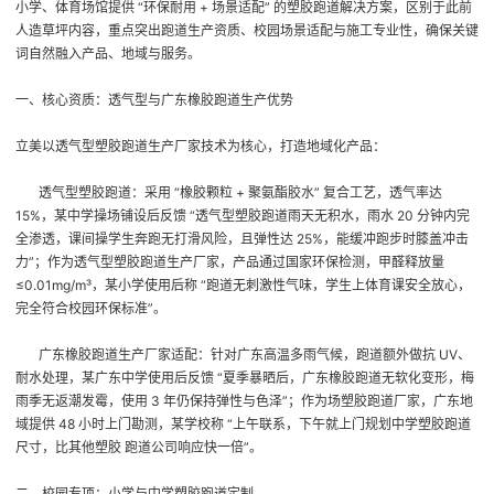
小学、体育场馆提供 “环保耐用 + 场景适配” 的塑胶跑道解决方案，区别于此前
人造草坪内容，重点突出跑道生产资质、校园场景适配与施工专业性，确保关键
词自然融入产品、地域与服务。
一、核心资质：透气型与广东橡胶跑道生产优势
立美以透气型塑胶跑道生产厂家技术为核心，打造地域化产品：
透气型塑胶跑道
：采用 “橡胶颗粒 + 聚氨酯胶水” 复合工艺，透气率达
15%，某中学操场铺设后反馈 “透气型塑胶跑道雨天无积水，雨水 20 分钟内完
全渗透，课间操学生奔跑无打滑风险，且弹性达 25%，能缓冲跑步时膝盖冲击
力”；作为透气型塑胶跑道生产厂家，产品通过国家环保检测，甲醛释放量
≤0.01mg/m³，某小学使用后称 “跑道无刺激性气味，学生上体育课安全放心，
完全符合校园环保标准”。
广东橡胶跑道生产厂家适配
：针对广东高温多雨气候，跑道额外做抗 UV、
耐水处理，某广东中学使用后反馈 “夏季暴晒后，广东橡胶跑道无软化变形，梅
雨季无返潮发霉，使用 3 年仍保持弹性与色泽”；作为场塑胶跑道厂家，广东地
域提供 48 小时上门勘测，某学校称 “上午联系，下午就上门规划中学塑胶跑道
尺寸，比其他塑胶 跑道公司响应快一倍”。
二、校园专项：小学与中学塑胶跑道定制