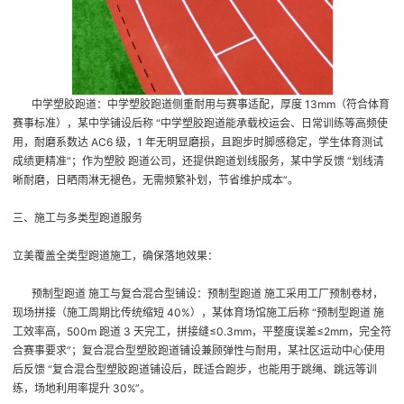
中学塑胶跑道
：中学塑胶跑道侧重耐用与赛事适配，厚度 13mm（符合体育
赛事标准），某中学铺设后称 “中学塑胶跑道能承载校运会、日常训练等高频使
用，耐磨系数达 AC6 级，1 年无明显磨损，且跑步时脚感稳定，学生体育测试
成绩更精准”；作为塑胶 跑道公司，还提供跑道划线服务，某中学反馈 “划线清
晰耐磨，日晒雨淋无褪色，无需频繁补划，节省维护成本”。
三、施工与多类型跑道服务
立美覆盖全类型跑道施工，确保落地效果：
预制型跑道 施工与复合混合型铺设
：预制型跑道 施工采用工厂预制卷材，
现场拼接（施工周期比传统缩短 40%），某体育场馆施工后称 “预制型跑道 施
工效率高，500m 跑道 3 天完工，拼接缝≤0.3mm，平整度误差≤2mm，完全符
合赛事要求”；复合混合型塑胶跑道铺设兼顾弹性与耐用，某社区运动中心使用
后反馈 “复合混合型塑胶跑道铺设后，既适合跑步，也能用于跳绳、跳远等训
练，场地利用率提升 30%”。