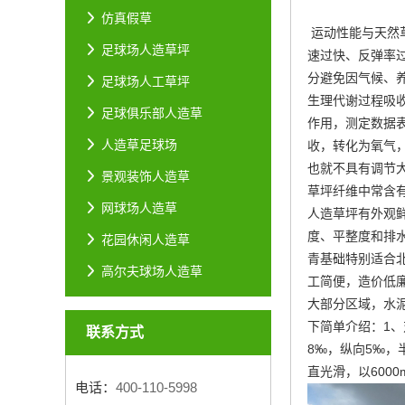
仿真假草
运动性能与天然
足球场人造草坪
速过快、反弹率
分避免因气候、
足球场人工草坪
生理代谢过程吸
足球俱乐部人造草
作用，测定数据
人造草足球场
收，转化为氧气
也就不具有调节
景观装饰人造草
草坪纤维中常含
网球场人造草
人造草坪有外观
度、平整度和排
花园休闲人造草
青基础特别适合
高尔夫球场人造草
工简便，造价低
大部分区域，水
下简单介绍：1、
联系方式
8‰，纵向5‰
直光滑，以600
电话：
400-110-5998