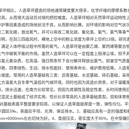
草坪相比，人造草坪建造的场地通常硬度要大得多，化学纤维的摩擦系数
过高，从而增大运动员对球的把控难度。人造草坪相对天然草坪运动特性
养护等因素造成的场地状况不良，从而影响比赛。对环境的影响对空气状
收二氧化碳，放出氧气，并可以吸收二氧化硫、氟化氢、氨气、氯气等毒
表明，在刮三四级风时，裸地上空中的粉尘浓度为草坪上空的13倍。研究
，满足人体呼吸过程中所需的氧气。人造草坪是由聚乙烯、聚丙烯等聚合
大气中碳氧平衡的作用。虽然人造草坪可以在一定程度上阻滞尘埃，但不
有氯元素杂质，在高温、强日照条件下会分解并释放出氯气，损害空气质
鲜艳、四季绿色、生动、排水性能好、使用寿命长、维护费用低等。人造
水坡度。常用的人造草基础有三类：沥青基础、水泥基础、碎石基础，采
北方温差大且冬季气温低的气候环境，同时也因为其造价昂贵，对于温暖
廉，排水迅速，在南方比较常见，但因为其钢性及稳定性差，长时间使用
泥混泥土基础成了经济实用、性价比非常高的人造草基础类型。双和体育
对基础表面平整度要求较高，以保证人造草面层厚度一致，弹性均匀。平整
，半圆区5‰，表面应平坦、光滑、保证排水。2、基础应具有一定的强度和
0mm×6000mm左右切块为好。4、垫层压实，密实度大于95%，在中型