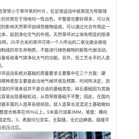
也常常小于草坪草的叶片，在足球运动中就表现为导致球
上的优势在于场地均一性出色，平整度也要好得多，可以充
况的影响天然草坪由绿色植物组成，可以通过光合作用这一
气体，起到净化空气的作用。天然草坪对尘埃有明显的阻滞
表明，25平方米的草坪可将一个人呼出的二氧化碳全部吸
物制成的非生命物质，不能进行绿色植物的新陈代谢活动，
具备吸收毒气体净化大气的功能。另外，低工艺水平的人造
量。
草坪运动系统对基础的质量要求主要集中在三个方面：硬
用哪种类型主要是由当地气候环境及预算、时间所决定，沥
潮湿的环境来说并不是合适的基础类型，碎石基础因为其施
后容易出现基础松动，从而导致基础不平整；因此，在国内
根据丰富的人造草系统经验，就人造草水泥混泥土基础做如
度合格率在95%以上，5米直尺误差3MM，坡度：横向
稳定性。3、表面均匀坚实、无裂缝，无烂边麻面，接缝平
碾压机压过后。