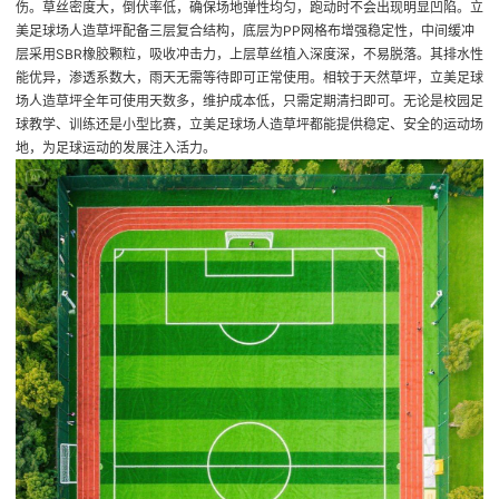
伤。草丝密度大，倒伏率低，确保场地弹性均匀，跑动时不会出现明显凹陷。立
美足球场人造草坪配备三层复合结构，底层为PP网格布增强稳定性，中间缓冲
层采用SBR橡胶颗粒，吸收冲击力，上层草丝植入深度深，不易脱落。其排水性
能优异，渗透系数大，雨天无需等待即可正常使用。相较于天然草坪，立美足球
场人造草坪全年可使用天数多，维护成本低，只需定期清扫即可。无论是校园足
球教学、训练还是小型比赛，立美足球场人造草坪都能提供稳定、安全的运动场
地，为足球运动的发展注入活力。