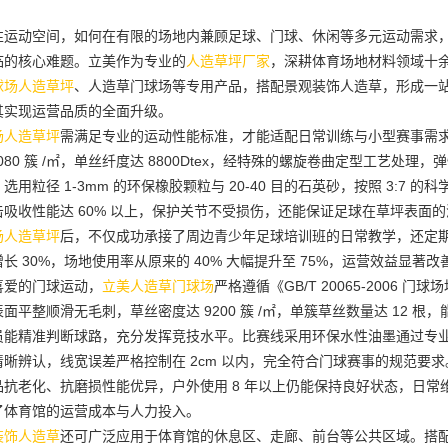
性运动空间，如何在有限的场地内兼顾足球、门球、休闲等多元运动需求
临的核心难题。立美作为专业的
人造草坪厂家
，深耕体育场地材料领域十
球场人造草坪
、人造草门球场等专用产品，搭配景观装饰人造草，形成一
其实现运营品质的全面升级。
场人造草坪
需满足专业的运动性能标准，才能适配日常训练与小型赛事需
080 簇 /㎡，单丝纤度达 8800Dtex，经特殊的螺旋卷曲定型工艺处
选用粒径 1-3mm 的环保橡胶颗粒与 20-40 目的石英砂，按照 3:
吸收性能达 60% 以上，保护关节不受损伤，还能保证足球在草坪表面
场人造草坪
后，不仅成功承接了周边青少年足球培训班的日常教学，还定
长 30%，场地使用率从原来的 40% 大幅提升至 75%，运营效益显著改
喜爱的门球运动，
立美人造草门球场
严格遵循《GB/T 20065-2006 门球
面平整顺滑无毛刺，草丝密度达 9200 簇 /㎡，单簇草丝数量达 12
员能精准判断球路，充分发挥竞技水平。比赛线采用环保水性油墨通过专
晰辨认，线宽误差严格控制在 2cm 以内，完全符合门球赛事的规范要
品抗老化、抗磨损性能优异，户外使用 8 年以上仍能保持良好状态，日
了体育馆的运营成本与人力投入。
装饰人造草
还可广泛应用于体育馆的休息区、走廊、前台等公共区域。搭