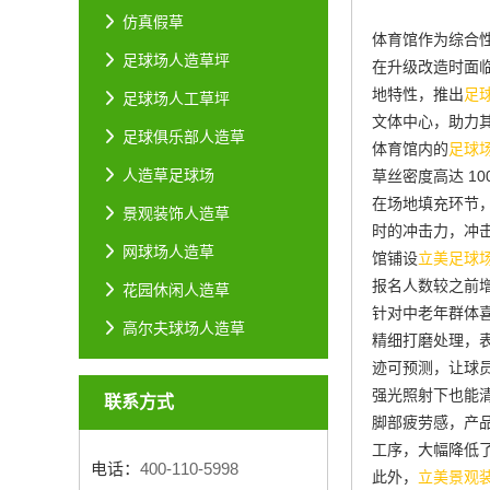
仿真假草
体育馆作为综合
足球场人造草坪
在升级改造时面
地特性，推出
足
足球场人工草坪
文体中心，助力
足球俱乐部人造草
体育馆内的
足球
人造草足球场
草丝密度高达 10
在场地填充环节，
景观装饰人造草
时的冲击力，冲击
网球场人造草
馆铺设
立美足球
报名人数较之前增
花园休闲人造草
针对中老年群体
高尔夫球场人造草
精细打磨处理，表
迹可预测，让球
强光照射下也能清
联系方式
脚部疲劳感，产
工序，大幅降低
电话：
400-110-5998
此外，
立美景观