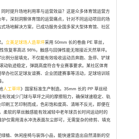
，同时提升场地利用率与运营效益？这是众多体育馆运营方
余年，深刻洞察体育馆的运营痛点，针对不同运动项目的场
站式场地解决方案，已成功服务全国多家大型体育馆、社区
求。
立美足球场人造草坪
采用 50mm 长的卷曲 PE 草丝，
理，弹性恢复率高达 98%，触感与回弹性能无限接近天然草坪。
7 的科学比例分层填充，不仅能有效吸收运动员奔跑、急停、铲球
的滚动轨迹稳定，弹跳高度符合专业赛事要求。某社区体育
期举办社区足球友谊赛、企业团建赛事等活动，足球培训班
善。
场地
人工草坪
》国家标准生产制造。35mm 长的 PP 草丝经
 根，能有效减少门球与草坪之间的摩擦阻力，确保球速稳定、轨
业印刷工艺印制而成，色彩饱和度高、清晰不反光，即便在
求。柔软的草丝触感能有效减轻中老年球员长时间运动时的
常维护仅需用清水冲洗表面灰尘即可，无需复杂的修剪、填充
配绿植、休闲座椅与装饰小品，能快速营造出自然清新的空