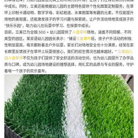
中成长。同时，立美还能根据幼儿园的主题特色提供个性化图案定制服务，在草
坪上印制卡通动物、数字字母、彩虹跑道、水果图案等有趣的元素，不仅能提升
场地的美观度，还能激发孩子的学习兴趣与探索欲，让户外活动场地变成孩子的
“快乐乐园”，助力幼儿在玩耍中学习、在探索中成长。
目前，立美已为全国 500 + 幼儿园提供了
人造草坪
场地，涵盖不同规模、不同
类型的园区。某双语幼儿园园长表示：“铺设
立美草坪
后，孩子户外活动的积极
性明显提高，每天都盼着去户外玩耍，家长们对场地安全也十分满意，经常在家
长群里反馈孩子在草坪上玩耍很放心，我们的招生情况也越来越好。”
立美幼儿
园人造草坪
不仅为孩子们提供了安全舒适的活动空间，也为幼儿园提升了办学品
质与口碑，成为幼儿园场地建设的理想选择，用扎实的品质与专业的服务，守护
着每一个孩子的欢乐童年。