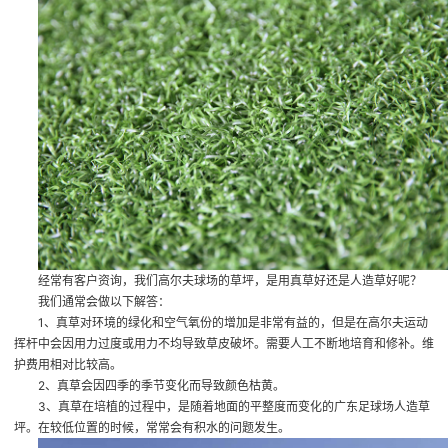
经常有客户资询，我们高尔夫球场的草坪，是用真草好还是人造草好呢？
我们通常会做以下解答：
1、真草对环境的绿化和空气氧份的增加是非常有益的，但是在高尔夫运动
挥杆中会因用力过度或用力不均导致草皮破坏。需要人工不断地培育和修补。维
护费用相对比较高。
2、真草会因四季的季节变化而导致颜色枯黄。
3、真草在培植的过程中，是随着地面的平整度而变化的
广东足球场人造草
坪
。在较低位置的时候，常常会有积水的问题发生。