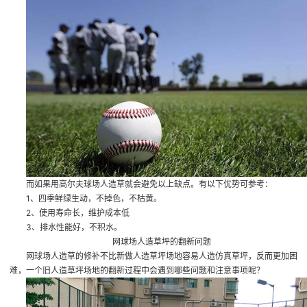
而如果用高尔夫球场人造草就会避免以上缺点。有以下优势可参考：
1、四季鲜绿生动，不掉色，不枯黄。
2、使用寿命长，维护成本低
3、排水性能好，不积水。
网球场人造草坪的翻新问题
网球场人造草的修补不比新做人造草坪场地容易
人造仿真草坪
，反而更加困
难，一个旧人造草坪场地的翻新过程中会遇到哪些问题和注意事项呢？