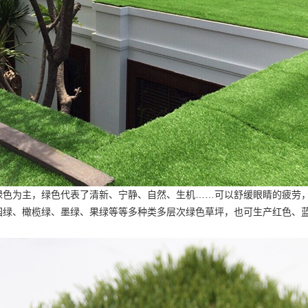
绿色为主，绿色代表了清新、宁静、自然、生机……可以舒缓眼睛的疲劳
园绿、橄榄绿、墨绿、果绿等等多种类多层次绿色草坪，也可生产红色、
。