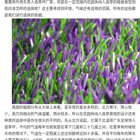
重要而作用
东莞人造草坪厂家
，但是在一定范围内花园休闲人造草的植被类型到
底应该怎样的选择呢？这主要考虑到环境、气候还有适用的范围，所有的这些都
是我们进行选择的依据。
我国的版图分布从大体上来看，是非常的复杂多样的，北方寒冷，降火较
少，南方则相对的气候温暖，雨水较多，所以在花园休闲人造草景观的设计还有
种类的选择中是存在很大的不同的。先从北方说起，它属于北温带
广东足球场人
造草坪
，平均的气温每年也就就是在零下几度和三十几度之间，在夏季有时候较
炎热的情况下，气温在一定程度上还达到额将近四十多度。并且平均每年的降水