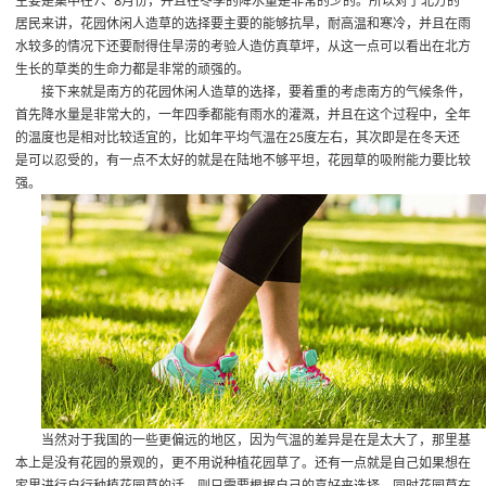
主要是集中在7、8月份，并且在冬季的降水量是非常的少的。所以对于北方的
居民来讲，花园休闲人造草的选择要主要的能够抗旱，耐高温和寒冷，并且在雨
水较多的情况下还要耐得住旱涝的考验
人造仿真草坪
，从这一点可以看出在北方
生长的草类的生命力都是非常的顽强的。
接下来就是南方的花园休闲人造草的选择，要着重的考虑南方的气候条件，
首先降水量是非常大的，一年四季都能有雨水的灌溉，并且在这个过程中，全年
的温度也是相对比较适宜的，比如年平均气温在25度左右，其次即是在冬天还
是可以忍受的，有一点不太好的就是在陆地不够平坦，花园草的吸附能力要比较
强。
当然对于我国的一些更偏远的地区，因为气温的差异是在是太大了，那里基
本上是没有花园的景观的，更不用说种植花园草了。还有一点就是自己如果想在
家里进行自行种植花园草的话，则只需要根据自己的喜好来选择，同时花园草在