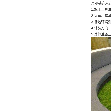
景观装饰人
1.施工工
2.运草、
3.场地环境
4.铺装方
5.其他准备