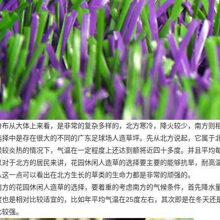
分布从大体上来看，是非常的复杂多样的，北方寒冷，降火较少，南方则
选择中是存在很大的不同的
广东足球场人造草坪
。先从北方说起，它属于
候较炎热的情况下，气温在一定程度上还达到额将近四十多度。并且平均每
以对于北方的居民来讲，花园休闲人造草的选择要主要的能够抗旱，耐高
从这一点可以看出在北方生长的草类的生命力都是非常的顽强的。
南方的花园休闲人造草的选择，要着重的考虑南方的气候条件，首先降水
度也是相对比较适宜的，比如年平均气温在25度左右，其次即是在冬天还
比较强。