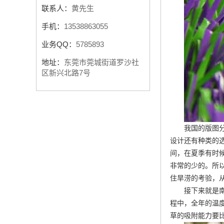
联系人：
黄先生
手机：
13538863055
业务QQ：
5785893
地址：
东莞市莞城街道罗沙社
区新兴北路7号
我国的版图
设计还有种类的
间，在夏季有时
非常的少的。所
住旱涝的考验，
接下来就是
程中，全年的温
草的吸附能力要