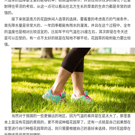
人造草的选择要主要的能够抗旱，耐高温和寒冷，并且在雨水较多的情况下还要
耐得住旱涝的考验，从这一点可以看出在北方生长的草类的生命力都是非常的顽
强的。
接下来就是南方的花园休闲人造草的选择，要着重的考虑南方的气候条件，
首先降水量是非常大的，一年四季都能有雨水的灌溉，并且在这个过程中，全年
的温度也是相对比较适宜的，比如年平均气温在25度左右，其次即是在冬天还
是可以忍受的，有一点不太好的就是在陆地不够平坦，花园草的吸附能力要比较
强。
当然对于我国的一些更偏远的地区，因为气温的差异是在是太大了，那里基
本上是没有花园的景观的，更不用说种植花园草了。还有一点就是自己如果想在
家里进行自行种植花园草的话，则只需要根据自己的喜好来选择，同时花园草在
后期还是非常容护理的。