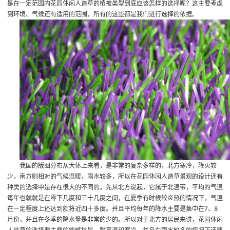
是在一定范围内花园休闲人造草的植被类型到底应该怎样的选择呢？这主要考虑
到环境、气候还有适用的范围，所有的这些都是我们进行选择的依据。
我国的版图分布从大体上来看，是非常的复杂多样的，北方寒冷，降火较
少，南方则相对的气候温暖，雨水较多，所以在花园休闲人造草景观的设计还有
种类的选择中是存在很大的不同的。先从北方说起，它属于北温带，平均的气温
每年也就就是在零下几度和三十几度之间，在夏季有时候较炎热的情况下，气温
在一定程度上还达到额将近四十多度。并且平均每年的降水主要是集中在7、8
月份，并且在冬季的降水量是非常的少的。所以对于北方的居民来讲，花园休闲