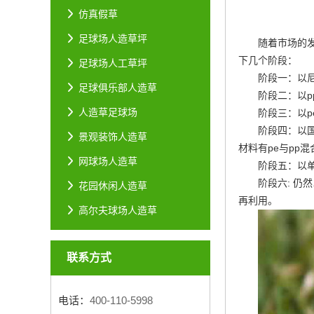
仿真假草
足球场人造草坪
随着市场的
下几个阶段：
足球场人工草坪
阶段一：以
足球俱乐部人造草
阶段二：以
人造草足球场
阶段三：以
阶段四：以
景观装饰人造草
材料有pe与pp
网球场人造草
阶段五：以
阶段六: 仍
花园休闲人造草
再利用。
高尔夫球场人造草
联系方式
电话：
400-110-5998