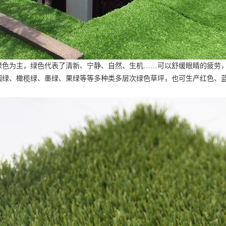
绿色为主，绿色代表了清新、宁静、自然、生机……可以舒缓眼睛的疲劳
园绿、橄榄绿、墨绿、果绿等等多种类多层次绿色草坪，也可生产红色、
。