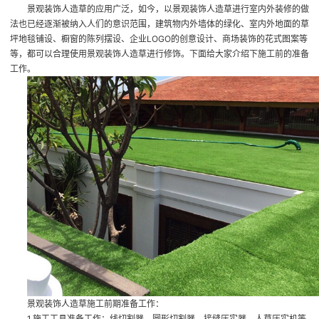
景观装饰人造草的应用广泛，如今，以景观装饰人造草进行室内外装修的做
法也已经逐渐被纳入人们的意识范围，建筑物内外墙体的绿化、室内外地面的草
坪地毯铺设、橱窗的陈列摆设、企业LOGO的创意设计、商场装饰的花式图案等
等，都可以合理使用景观装饰人造草进行修饰。下面给大家介绍下施工前的准备
工作。
景观装饰人造草施工前期准备工作：
1.施工工具准备工作：线切割器、圆形切割器、接缝压实器、人草压实机等