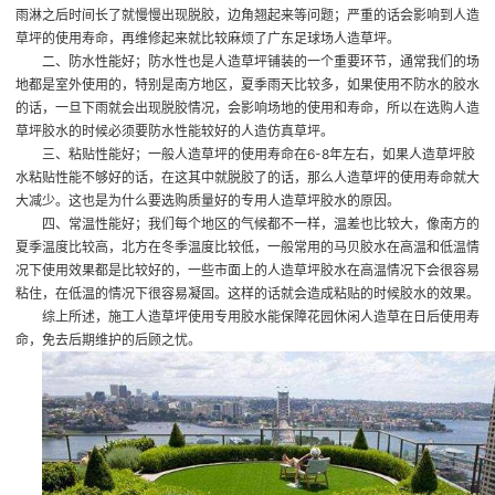
雨淋之后时间长了就慢慢出现脱胶，边角翘起来等问题；严重的话会影响到人造
草坪的使用寿命，再维修起来就比较麻烦了
广东足球场人造草坪
。
二、防水性能好；防水性也是人造草坪铺装的一个重要环节，通常我们的场
地都是室外使用的，特别是南方地区，夏季雨天比较多，如果使用不防水的胶水
的话，一旦下雨就会出现脱胶情况，会影响场地的使用和寿命，所以在选购人造
草坪胶水的时候必须要防水性能较好的
人造仿真草坪
。
三、粘贴性能好；一般人造草坪的使用寿命在6-8年左右，如果人造草坪胶
水粘贴性能不够好的话，在这其中就脱胶了的话，那么人造草坪的使用寿命就大
大减少。这也是为什么要选购质量好的专用人造草坪胶水的原因。
四、常温性能好；我们每个地区的气候都不一样，温差也比较大，像南方的
夏季温度比较高，北方在冬季温度比较低，一般常用的马贝胶水在高温和低温情
况下使用效果都是比较好的，一些市面上的人造草坪胶水在高温情况下会很容易
粘住，在低温的情况下很容易凝固。这样的话就会造成粘贴的时候胶水的效果。
综上所述，施工人造草坪使用专用胶水能保障花园休闲人造草在日后使用寿
命，免去后期维护的后顾之忧。