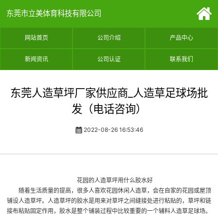
东莞市立美体育科技有限公司
网站首页
公司介绍
产品中心
新闻资讯
公司认证
联系我们
东莞人造草坪厂家供应商_人造草足球场批
发（电话咨询）
2022-08-26 16:53:46
花园的人造草坪用什么胶水好
随着生活质量的提高，很多人喜欢花园休闲人造草，会在自家的花园或屋顶
铺设人造草坪。人造草坪的胶水是用来对草坪之间缝接处进行粘贴的，草坪和链
接布粘贴固定作用，胶水是整个铺装过程中比较重要的一个辅料
人造草足球场
。