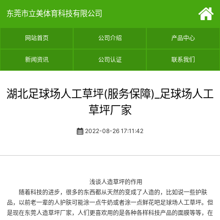
东莞市立美体育科技有限公司
网站首页
公司介绍
产品中心
新闻资讯
公司认证
联系我们
湖北足球场人工草坪(服务保障)_足球场人工
草坪厂家
2022-08-26 17:11:42
浅谈人造草坪的作用
随着科技的进步，很多的东西都从天然的变成了人造的，比如说一些护肤
品，以前老一辈的人护肤可能涂一点牛奶或者涂一点鲜花吧
足球场人工草坪
。但
是现在
东莞人造草坪厂家
，人们更喜欢用的是各种各样科技产品的面膜等等，在