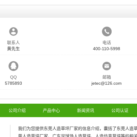
联系人
电话
黄先生
400-110-5998
QQ
邮箱
5785893
jetec@126.com
公司介绍
产品中心
新闻资讯
公司认证
我们为您提供
东莞人造草坪厂家
的信息介绍，囊括了
东莞人造
莞人造草坪厂家
、
广东足球场人造草坪
、
人造仿真草坪
等的相