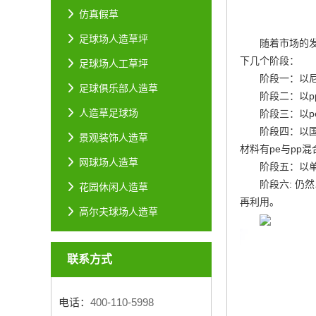
仿真假草
足球场人造草坪
随着市场的
下几个阶段：
足球场人工草坪
阶段一：以
足球俱乐部人造草
阶段二：以
人造草足球场
阶段三：以
阶段四：以
景观装饰人造草
材料有pe与pp
网球场人造草
阶段五：以
阶段六: 仍
花园休闲人造草
再利用。
高尔夫球场人造草
联系方式
电话：
400-110-5998