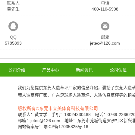
联系人
电话
黄先生
400-110-5998
QQ
邮箱
5785893
jetec@126.com
公司介绍
产品中心
新闻资讯
公司认证
我们为您提供
东莞人造草坪厂家
的信息介绍，囊括了
东莞人造
莞人造草坪厂家
、
广东足球场人造草坪
、
人造仿真草坪
等的相
版权所有©东莞市立美体育科技有限公司
联系人：黄立学 手机：18024330488 电话：0769-22662
邮箱：jetec@126.com 地址：东莞市莞城街道罗沙社区新兴
网站备案号：粤ICP备17035825号-16