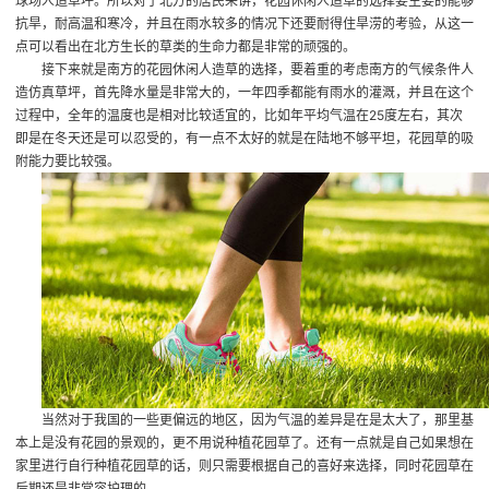
球场人造草坪
。所以对于北方的居民来讲，花园休闲人造草的选择要主要的能够
抗旱，耐高温和寒冷，并且在雨水较多的情况下还要耐得住旱涝的考验，从这一
点可以看出在北方生长的草类的生命力都是非常的顽强的。
接下来就是南方的花园休闲人造草的选择，要着重的考虑南方的气候条件
人
造仿真草坪
，首先降水量是非常大的，一年四季都能有雨水的灌溉，并且在这个
过程中，全年的温度也是相对比较适宜的，比如年平均气温在25度左右，其次
即是在冬天还是可以忍受的，有一点不太好的就是在陆地不够平坦，花园草的吸
附能力要比较强。
当然对于我国的一些更偏远的地区，因为气温的差异是在是太大了，那里基
本上是没有花园的景观的，更不用说种植花园草了。还有一点就是自己如果想在
家里进行自行种植花园草的话，则只需要根据自己的喜好来选择，同时花园草在
后期还是非常容护理的。