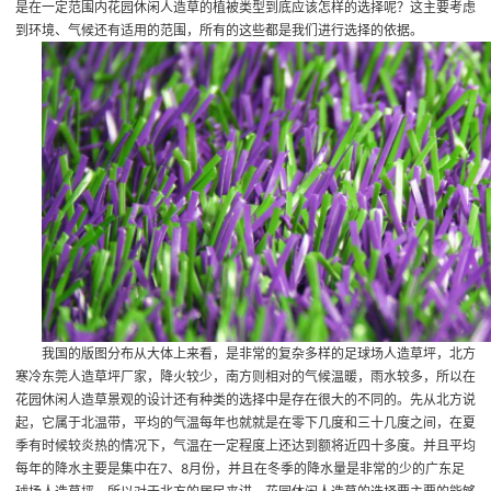
是在一定范围内花园休闲人造草的植被类型到底应该怎样的选择呢？这主要考虑
到环境、气候还有适用的范围，所有的这些都是我们进行选择的依据。
我国的版图分布从大体上来看，是非常的复杂多样的
足球场人造草坪
，北方
寒冷
东莞人造草坪厂家
，降火较少，南方则相对的气候温暖，雨水较多，所以在
花园休闲人造草景观的设计还有种类的选择中是存在很大的不同的。先从北方说
起，它属于北温带，平均的气温每年也就就是在零下几度和三十几度之间，在夏
季有时候较炎热的情况下，气温在一定程度上还达到额将近四十多度。并且平均
每年的降水主要是集中在7、8月份，并且在冬季的降水量是非常的少的
广东足