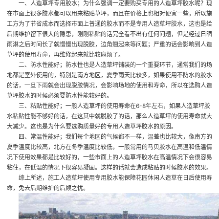
一、人造草坪专用胶水；为什么强调一定要购买专用的人造草坪胶水呢？现
在市面上很多胶水都可以用来粘贴草坪，而且在价格上也相对便宜一些，所以施
工方为了节省成本而选择市面上普通的胶水而不是专用人造草坪胶水，这也是给
后期维护留下很大的隐患，刚刚粘贴的话完全看不出有任何问题，但是经过日晒
雨淋之后时间长了就慢慢出现脱胶，边角翘起来等问题；严重的话会影响到人造
草坪的使用寿命，再维修起来就比较麻烦了。
二、防水性能好；防水性也是人造草坪铺装的一个重要环节，通常我们的场
地都是室外使用的，特别是南方地区，夏季雨天比较多，如果使用不防水的胶水
的话，一旦下雨就会出现脱胶情况，会影响场地的使用和寿命，所以在选购人造
草坪胶水的时候必须要防水性能较好的。
三、粘贴性能好；一般人造草坪的使用寿命在6-8年左右，如果人造草坪胶
水粘贴性能不够好的话，在这其中就脱胶了的话，那么人造草坪的使用寿命就大
大减少。这也是为什么要选购质量好的专用人造草坪胶水的原因。
四、常温性能好；我们每个地区的气候都不一样，温差也比较大，像南方的
夏季温度比较高，北方在冬季温度比较低，一般常用的马贝胶水在高温和低温情
况下使用效果都是比较好的，一些市面上的人造草坪胶水在高温情况下会很容易
粘住，在低温的情况下很容易凝固。这样的话就会造成粘贴的时候胶水的效果。
综上所述，施工人造草坪使用专用胶水能保障花园休闲人造草在日后使用寿
命，免去后期维护的后顾之忧。