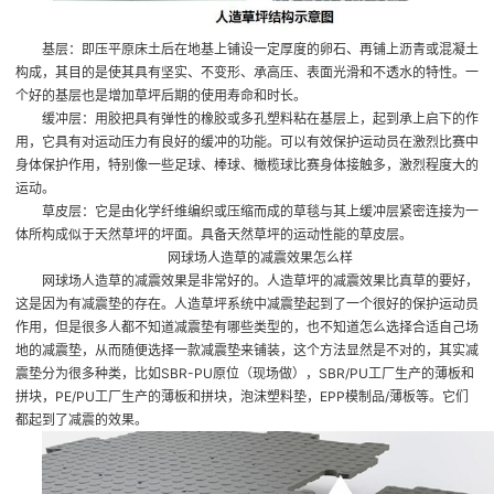
基层：即压平原床土后在地基上铺设一定厚度的卵石、再铺上沥青或混凝土
构成，其目的是使其具有坚实、不变形、承高压、表面光滑和不透水的特性。一
个好的基层也是增加草坪后期的使用寿命和时长。
缓冲层：用胶把具有弹性的橡胶或多孔塑料粘在基层上，起到承上启下的作
用，它具有对运动压力有良好的缓冲的功能。可以有效保护运动员在激烈比赛中
身体保护作用，特别像一些足球、棒球、橄榄球比赛身体接触多，激烈程度大的
运动。
草皮层：它是由化学纤维编织或压缩而成的草毯与其上缓冲层紧密连接为一
体所构成似于天然草坪的坪面。具备天然草坪的运动性能的草皮层。
网球场人造草
的减震效果怎么样
网球场人造草的减震效果是非常好的。人造草坪的减震效果比真草的要好，
这是因为有减震垫的存在。人造草坪系统中减震垫起到了一个很好的保护运动员
作用，但是很多人都不知道减震垫有哪些类型的，也不知道怎么选择合适自己场
地的减震垫，从而随便选择一款减震垫来铺装，这个方法显然是不对的，其实减
震垫分为很多种类，比如SBR-PU原位（现场做），SBR/PU工厂生产的薄板和
拼块，PE/PU工厂生产的薄板和拼块，泡沫塑料垫，EPP模制品/薄板等。它们
都起到了减震的效果。