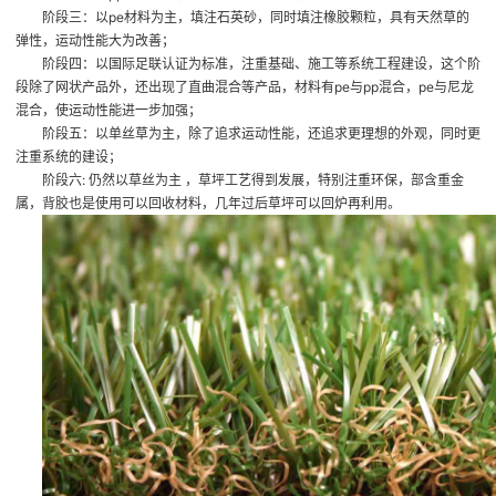
阶段三：以pe材料为主，填注石英砂，同时填注橡胶颗粒，具有天然草的
弹性，运动性能大为改善；
阶段四：以国际足联认证为标准，注重基础、施工等系统工程建设，这个阶
段除了网状产品外，还出现了直曲混合等产品，材料有pe与pp混合，pe与尼龙
混合，使运动性能进一步加强；
阶段五：以单丝草为主，除了追求运动性能，还追求更理想的外观，同时更
注重系统的建设；
阶段六: 仍然以草丝为主 ，草坪工艺得到发展，特别注重环保，部含重金
属，背胶也是使用可以回收材料，几年过后草坪可以回炉再利用。