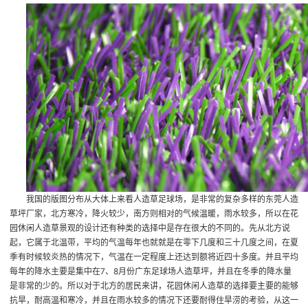
我国的版图分布从大体上来看
人造草足球场
，是非常的复杂多样的
东莞人造
草坪厂家
，北方寒冷，降火较少，南方则相对的气候温暖，雨水较多，所以在花
园休闲人造草景观的设计还有种类的选择中是存在很大的不同的。先从北方说
起，它属于北温带，平均的气温每年也就就是在零下几度和三十几度之间，在夏
季有时候较炎热的情况下，气温在一定程度上还达到额将近四十多度。并且平均
每年的降水主要是集中在7、8月份
广东足球场人造草坪
，并且在冬季的降水量
是非常的少的。所以对于北方的居民来讲，花园休闲人造草的选择要主要的能够
抗旱，耐高温和寒冷，并且在雨水较多的情况下还要耐得住旱涝的考验，从这一