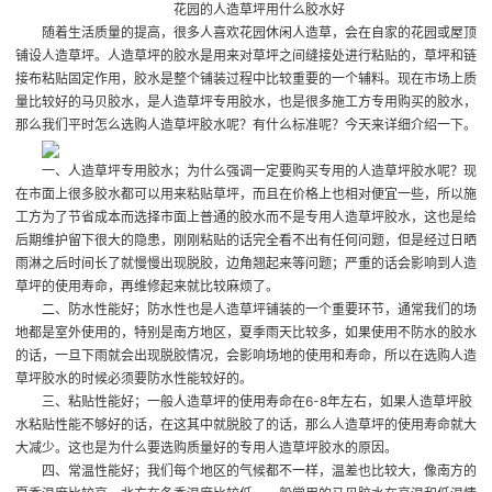
花园的人造草坪用什么胶水好
随着生活质量的提高，很多人喜欢花园休闲人造草，会在自家的花园或屋顶
铺设人造草坪。人造草坪的胶水是用来对草坪之间缝接处进行粘贴的，草坪和链
接布粘贴固定作用，胶水是整个铺装过程中比较重要的一个辅料。现在市场上质
量比较好的马贝胶水，是人造草坪专用胶水，也是很多施工方专用购买的胶水，
那么我们平时怎么选购人造草坪胶水呢？有什么标准呢？今天来详细介绍一下。
一、人造草坪专用胶水；为什么强调一定要购买专用的人造草坪胶水呢？现
在市面上很多胶水都可以用来粘贴草坪，而且在价格上也相对便宜一些，所以施
工方为了节省成本而选择市面上普通的胶水而不是专用人造草坪胶水，这也是给
后期维护留下很大的隐患，刚刚粘贴的话完全看不出有任何问题，但是经过日晒
雨淋之后时间长了就慢慢出现脱胶，边角翘起来等问题；严重的话会影响到人造
草坪的使用寿命，再维修起来就比较麻烦了。
二、防水性能好；防水性也是人造草坪铺装的一个重要环节，通常我们的场
地都是室外使用的，特别是南方地区，夏季雨天比较多，如果使用不防水的胶水
的话，一旦下雨就会出现脱胶情况，会影响场地的使用和寿命，所以在选购人造
草坪胶水的时候必须要防水性能较好的。
三、粘贴性能好；一般人造草坪的使用寿命在6-8年左右，如果人造草坪胶
水粘贴性能不够好的话，在这其中就脱胶了的话，那么人造草坪的使用寿命就大
大减少。这也是为什么要选购质量好的专用人造草坪胶水的原因。
四、常温性能好；我们每个地区的气候都不一样，温差也比较大，像南方的