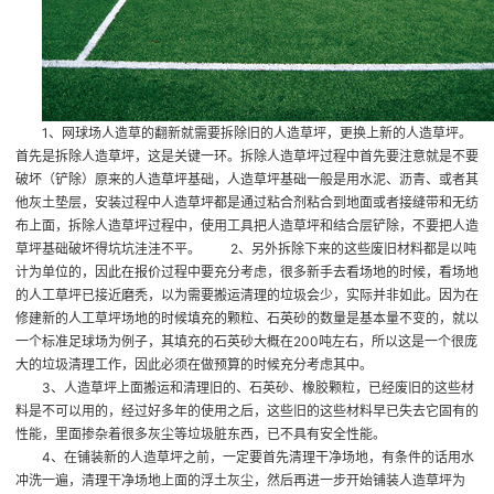
1、网球场人造草的翻新就需要拆除旧的人造草坪，更换上新的人造草坪。
首先是拆除人造草坪，这是关键一环。拆除人造草坪过程中首先要注意就是不要
破坏（铲除）原来的人造草坪基础，人造草坪基础一般是用水泥、沥青、或者其
他灰土垫层，安装过程中人造草坪都是通过粘合剂粘合到地面或者接缝带和无纺
布上面，拆除人造草坪过程中，使用工具把人造草坪和结合层铲除，不要把人造
草坪基础破坏得坑坑洼洼不平。 2、另外拆除下来的这些废旧材料都是以吨
计为单位的，因此在报价过程中要充分考虑，很多新手去看场地的时候，看场地
的人工草坪已接近磨秃，以为需要搬运清理的垃圾会少，实际并非如此。因为在
修建新的人工草坪场地的时候填充的颗粒、石英砂的数量是基本量不变的，就以
一个标准足球场为例子，其填充的石英砂大概在200吨左右，所以这是一个很庞
大的垃圾清理工作，因此必须在做预算的时候充分考虑其中。
3、人造草坪上面搬运和清理旧的、石英砂、橡胶颗粒，已经废旧的这些材
料是不可以用的，经过好多年的使用之后，这些旧的这些材料早已失去它固有的
性能，里面掺杂着很多灰尘等垃圾脏东西，已不具有安全性能。
4、在铺装新的人造草坪之前，一定要首先清理干净场地，有条件的话用水
冲洗一遍，清理干净场地上面的浮土灰尘，然后再进一步开始铺装人造草坪为