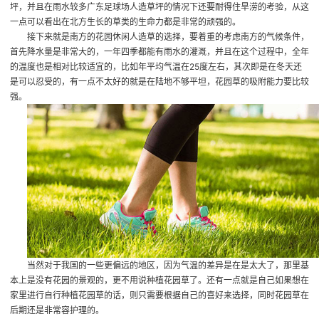
坪
，并且在雨水较多
广东足球场人造草坪
的情况下还要耐得住旱涝的考验，从这
一点可以看出在北方生长的草类的生命力都是非常的顽强的。
接下来就是南方的花园休闲人造草的选择，要着重的考虑南方的气候条件，
首先降水量是非常大的，一年四季都能有雨水的灌溉，并且在这个过程中，全年
的温度也是相对比较适宜的，比如年平均气温在25度左右，其次即是在冬天还
是可以忍受的，有一点不太好的就是在陆地不够平坦，花园草的吸附能力要比较
强。
当然对于我国的一些更偏远的地区，因为气温的差异是在是太大了，那里基
本上是没有花园的景观的，更不用说种植花园草了。还有一点就是自己如果想在
家里进行自行种植花园草的话，则只需要根据自己的喜好来选择，同时花园草在
后期还是非常容护理的。