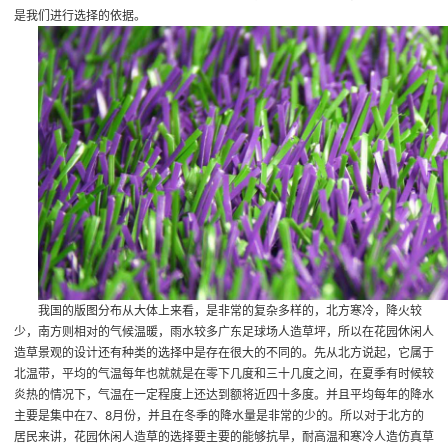
是我们进行选择的依据。
我国的版图分布从大体上来看，是非常的复杂多样的，北方寒冷，降火较
少，南方则相对的气候温暖，雨水较多
广东足球场人造草坪
，所以在花园休闲人
造草景观的设计还有种类的选择中是存在很大的不同的。先从北方说起，它属于
北温带，平均的气温每年也就就是在零下几度和三十几度之间，在夏季有时候较
炎热的情况下，气温在一定程度上还达到额将近四十多度。并且平均每年的降水
主要是集中在7、8月份，并且在冬季的降水量是非常的少的。所以对于北方的
居民来讲，花园休闲人造草的选择要主要的能够抗旱，耐高温和寒冷
人造仿真草