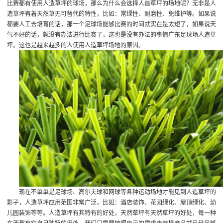
比赛都有使用人造草坪的球场，那么为什么会选择人造草坪的场地呢？无非是人
造草坪有着天然草无可替代的特性，比如：常绿性、耐磨性、免维护等。如果说
都要人工去培育的话，那一个足球场能够比赛的时间就实在是太短了，如果说天
气不好的话，就没有办法进行比赛了，这也是没有办法的事情
广东足球场人造草
坪
。这也是越来越多的人使用人造草坪场地的原因。
现在不单单是足球场、高尔夫球和网球等各种运动场地才能见到人造草坪的
影子，人造草坪应用范围非常广泛，比如：酒店装饰、花园绿化、屋顶绿化、幼
儿园装饰等等。人造草坪有其特有的好处，天然草坪有天然草坪的好处，每一种