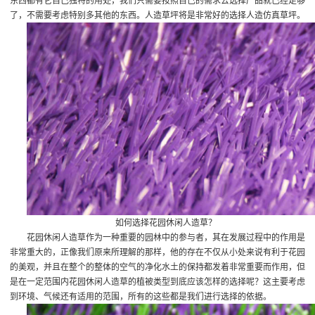
东西都有它自己独特的用处，我们只需要按照自己的需求去选择产品就已经足够
了，不需要考虑特别多其他的东西。人造草坪将是非常好的选择
人造仿真草坪
。
如何选择花园休闲人造草？
花园休闲人造草作为一种重要的园林中的参与者，其在发展过程中的作用是
非常重大的，正像我们原来所理解的那样，他的存在不仅从小处来说有利于花园
的美观，并且在整个的整体的空气的净化水土的保持都发着非常重要而作用，但
是在一定范围内花园休闲人造草的植被类型到底应该怎样的选择呢？这主要考虑
到环境、气候还有适用的范围，所有的这些都是我们进行选择的依据。