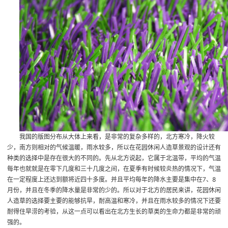
我国的版图分布从大体上来看，是非常的复杂多样的，北方寒冷，降火较
少，南方则相对的气候温暖，雨水较多，所以在花园休闲人造草景观的设计还有
种类的选择中是存在很大的不同的。先从北方说起，它属于北温带，平均的气温
每年也就就是在零下几度和三十几度之间，在夏季有时候较炎热的情况下，气温
在一定程度上还达到额将近四十多度。并且平均每年的降水主要是集中在7、8
月份，并且在冬季的降水量是非常的少的。所以对于北方的居民来讲，花园休闲
人造草的选择要主要的能够抗旱，耐高温和寒冷，并且在雨水较多的情况下还要
耐得住旱涝的考验，从这一点可以看出在北方生长的草类的生命力都是非常的顽
强的。