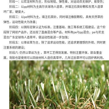
阶段一：以尼龙材料为主，形似地毯，弹性差，对运动员无保护，易受伤；
阶段二：以pp材料为主
高尔夫球场人造草
，并填注石英砂颗粒
东莞人造草
坪厂家
，硬度大，
阶段三：以pe材料为主，填注石英砂，同时填注橡胶颗粒，具有天然草的
弹性，运动性能大为改善；
阶段四：以国际足联认证为标准，注重基础、施工等系统工程建设，这个阶
段除了网状产品外，还出现了直曲混合等产品，材料有pe与pp混合，pe与尼龙
混合
广东足球场人造草坪
，使运动性能进一步加强；
阶段五：以单丝草为主，除了追求运动性能，还追求更理想的外观，同时更
注重系统的建设；
阶段六: 仍然以草丝为主 ，草坪工艺得到发展，特别注重环保，部含重金
属，背胶也是使用可以回收材料
人造仿真草坪
，几年过后草坪可以回炉再利用。