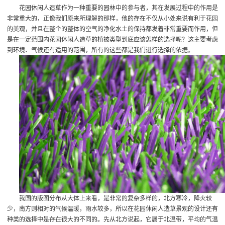
花园休闲人造草作为一种重要的园林中的参与者，其在发展过程中的作用是
非常重大的，正像我们原来所理解的那样，他的存在不仅从小处来说有利于花园
的美观，并且在整个的整体的空气的净化水土的保持都发着非常重要而作用，但
是在一定范围内花园休闲人造草的植被类型到底应该怎样的选择呢？这主要考虑
到环境、气候还有适用的范围，所有的这些都是我们进行选择的依据。
我国的版图分布从大体上来看，是非常的复杂多样的，北方寒冷，降火较
少，南方则相对的气候温暖，雨水较多，所以在花园休闲人造草景观的设计还有
种类的选择中是存在很大的不同的。先从北方说起，它属于北温带，平均的气温