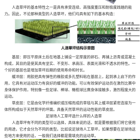
人造草坪的基本特性之一是具有承受连续、高强度重压和耐极度践踏的能
力。因此，不论那种类型的人造草坪，他们均具有如下的基本构造：
基层：即压平原床土后在地基上铺设一定厚度的卵石、再铺上沥青或混凝土
构成，其目的是使其具有坚实、不变形、承高压、表面光滑和不透水的特性。一
个好的基层也是增加草坪后期的使用寿命和时长。
缓冲层：用胶把具有弹性的橡胶或多孔塑料粘在基层上，起到承上启下的作
用，它具有对运动压力有良好的缓冲的功能。可以有效保护运动员在激烈比赛中
身体保护作用，特别像一些足球、棒球、橄榄球比赛身体接触多，激烈程度大的
运动。
草皮层：它是由化学纤维编织或压缩而成的草毯与其上缓冲层紧密连接为一
体所构成似于天然草坪的坪面。具备天然草坪的运动性能的草皮层。
足球场人工草坪选什么样的人造草
人造草坪有不同的类型可以选择，具体来说的话，就是要根据我们将它使用
的用途，它才会分为不同的类型。比如说足球场人工草坪，如果想要在足球场这
些地方来使用的话，一般我们选择都是需填充的运动草。