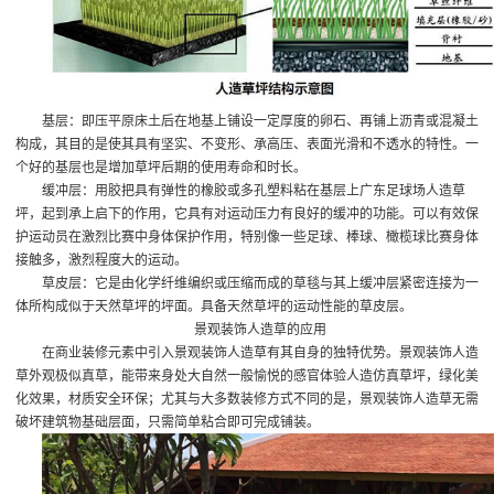
基层：即压平原床土后在地基上铺设一定厚度的卵石、再铺上沥青或混凝土
构成，其目的是使其具有坚实、不变形、承高压、表面光滑和不透水的特性。一
个好的基层也是增加草坪后期的使用寿命和时长。
缓冲层：用胶把具有弹性的橡胶或多孔塑料粘在基层上
广东足球场人造草
坪
，起到承上启下的作用，它具有对运动压力有良好的缓冲的功能。可以有效保
护运动员在激烈比赛中身体保护作用，特别像一些足球、棒球、橄榄球比赛身体
接触多，激烈程度大的运动。
草皮层：它是由化学纤维编织或压缩而成的草毯与其上缓冲层紧密连接为一
体所构成似于天然草坪的坪面。具备天然草坪的运动性能的草皮层。
景观装饰人造草的应用
在商业装修元素中引入景观装饰人造草有其自身的独特优势。景观装饰人造
草外观极似真草，能带来身处大自然一般愉悦的感官体验
人造仿真草坪
，绿化美
化效果，材质安全环保；尤其与大多数装修方式不同的是，景观装饰人造草无需
破坏建筑物基础层面，只需简单粘合即可完成铺装。