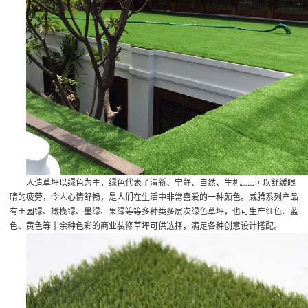
人造草坪以绿色为主，绿色代表了清新、宁静、自然、生机……可以舒缓眼
睛的疲劳，令人心情舒畅，是人们在生活中非常喜爱的一种颜色。威腾系列产品
有田园绿、橄榄绿、墨绿、果绿等等多种类多层次绿色草坪，也可生产红色、蓝
色、黄色等十余种色彩的商业装修草坪可供选择，满足各种创意设计搭配。