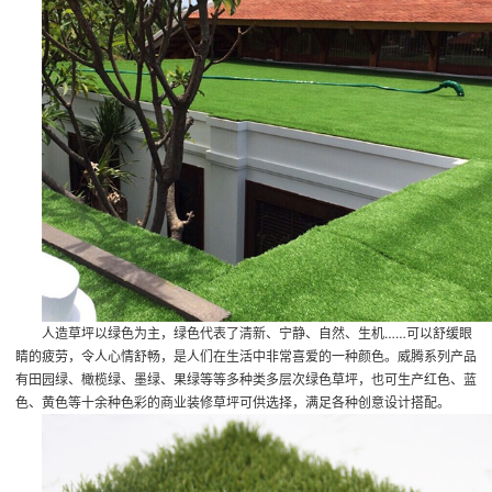
人造草坪以绿色为主，绿色代表了清新、宁静、自然、生机……可以舒缓眼
睛的疲劳，令人心情舒畅，是人们在生活中非常喜爱的一种颜色。威腾系列产品
有田园绿、橄榄绿、墨绿、果绿等等多种类多层次绿色草坪，也可生产红色、蓝
色、黄色等十余种色彩的商业装修草坪可供选择，满足各种创意设计搭配。