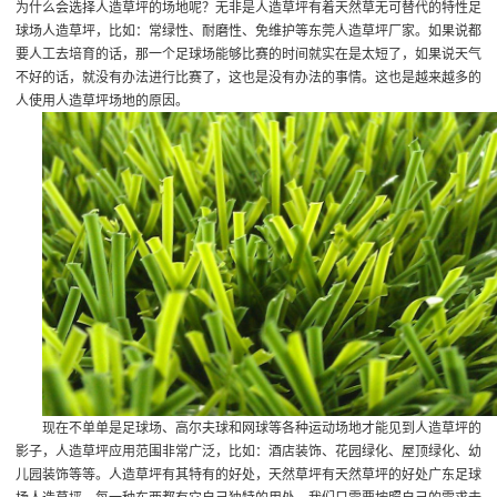
为什么会选择人造草坪的场地呢？无非是人造草坪有着天然草无可替代的特性
足
球场人造草坪
，比如：常绿性、耐磨性、免维护等
东莞人造草坪厂家
。如果说都
要人工去培育的话，那一个足球场能够比赛的时间就实在是太短了，如果说天气
不好的话，就没有办法进行比赛了，这也是没有办法的事情。这也是越来越多的
人使用人造草坪场地的原因。
现在不单单是足球场、高尔夫球和网球等各种运动场地才能见到人造草坪的
影子，人造草坪应用范围非常广泛，比如：酒店装饰、花园绿化、屋顶绿化、幼
儿园装饰等等。人造草坪有其特有的好处，天然草坪有天然草坪的好处
广东足球