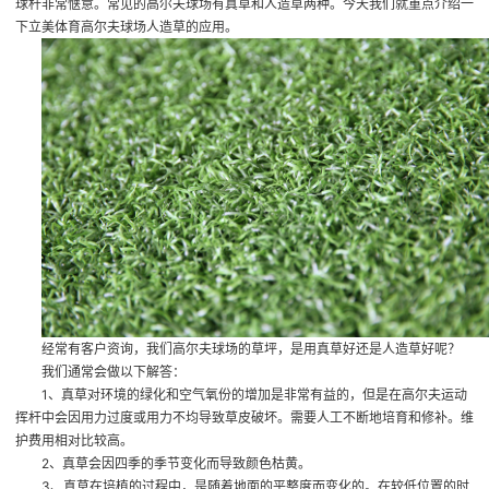
球杆非常惬意。常见的高尔夫球场有真草和人造草两种。今天我们就重点介绍一
下立美体育高尔夫球场人造草的应用。
经常有客户资询，我们高尔夫球场的草坪，是用真草好还是人造草好呢？
我们通常会做以下解答：
1、真草对环境的绿化和空气氧份的增加是非常有益的，但是在高尔夫运动
挥杆中会因用力过度或用力不均导致草皮破坏。需要人工不断地培育和修补。维
护费用相对比较高。
2、真草会因四季的季节变化而导致颜色枯黄。
3、真草在培植的过程中，是随着地面的平整度而变化的。在较低位置的时