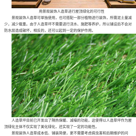
用景观装饰人造草进行屋顶绿化的可行性
景观装饰人造草可单独使用，也可搭配一部分植物进行装饰，所需泥土量减
少，减少载重。由于人造草坪不需要进行浇水、施肥等养护，所以铺设后不会对
防水层造成破坏，相反的，还可以起到一定的保护作用。
人造草坪目前已开发出了隔热保暖、减噪的功能，这使得以人造草坪作为屋
顶绿化主体不仅实现了美化绿化，还实现了一定的功能性。
景观装饰人造草成本低、铺装简便，更不需要考虑病虫害和后期维护的问