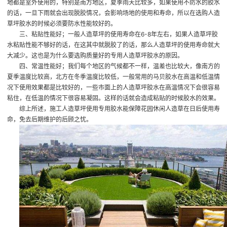
地都是室外使用的，特别是南方地区，夏季雨天比较多，如果使用不防水的胶水
的话，一旦下雨就会出现脱胶情况，会影响场地的使用和寿命，所以在选购人造
草坪胶水的时候必须要防水性能较好的。
三、粘贴性能好；一般人造草坪的使用寿命在6-8年左右，如果人造草坪胶
水粘贴性能不够好的话，在这其中就脱胶了的话，那么人造草坪的使用寿命就大
大减少。这也是为什么要选购质量好的专用人造草坪胶水的原因。
四、常温性能好；我们每个地区的气候都不一样，温差也比较大，像南方的
夏季温度比较高，北方在冬季温度比较低，一般常用的马贝胶水在高温和低温情
况下使用效果都是比较好的，一些市面上的人造草坪胶水在高温情况下会很容易
粘住，在低温的情况下很容易凝固。这样的话就会造成粘贴的时候胶水的效果。
综上所述，施工人造草坪使用专用胶水能保障花园休闲人造草在日后使用寿
命，免去后期维护的后顾之忧。