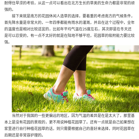
耐得住旱涝的考验，从这一点可以看出在北方生长的草类的生命力都是非常的顽
强的。
接下来就是南方的花园休闲人造草的选择，要着重的考虑南方的气候条件，
首先降水量是非常大的，一年四季都能有雨水的灌溉，并且在这个过程中，全年
的温度也是相对比较适宜的，比如年平均气温在25度左右，其次即是在冬天还
是可以忍受的，有一点不太好的就是在陆地不够平坦，花园草的吸附能力要比较
强。
当然对于我国的一些更偏远的地区，因为气温的差异是在是太大了，那里基
本上是没有花园的景观的，更不用说种植花园草了。还有一点就是自己如果想在
家里进行自行种植花园草的话，则只需要根据自己的喜好来选择，同时花园草在
后期还是非常容护理的。