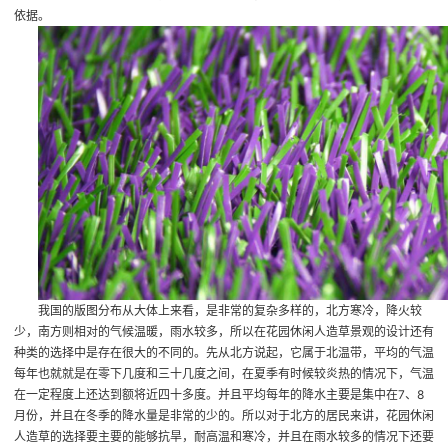
依据。
我国的版图分布从大体上来看，是非常的复杂多样的，北方寒冷，降火较
少，南方则相对的气候温暖，雨水较多，所以在花园休闲人造草景观的设计还有
种类的选择中是存在很大的不同的。先从北方说起，它属于北温带，平均的气温
每年也就就是在零下几度和三十几度之间，在夏季有时候较炎热的情况下，气温
在一定程度上还达到额将近四十多度。并且平均每年的降水主要是集中在7、8
月份，并且在冬季的降水量是非常的少的。所以对于北方的居民来讲，花园休闲
人造草的选择要主要的能够抗旱，耐高温和寒冷，并且在雨水较多的情况下还要