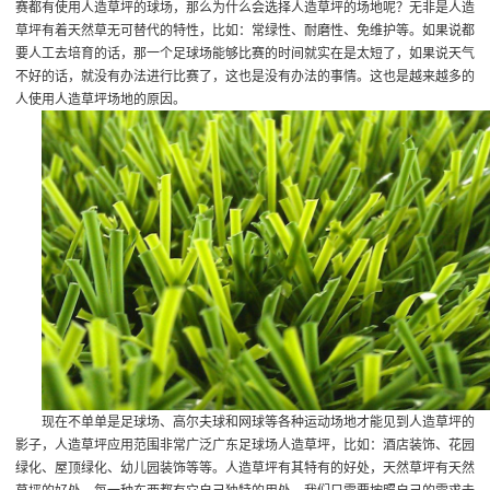
赛都有使用人造草坪的球场，那么为什么会选择人造草坪的场地呢？无非是人造
草坪有着天然草无可替代的特性，比如：常绿性、耐磨性、免维护等。如果说都
要人工去培育的话，那一个足球场能够比赛的时间就实在是太短了，如果说天气
不好的话，就没有办法进行比赛了，这也是没有办法的事情。这也是越来越多的
人使用人造草坪场地的原因。
现在不单单是足球场、高尔夫球和网球等各种运动场地才能见到人造草坪的
影子，人造草坪应用范围非常广泛
广东足球场人造草坪
，比如：酒店装饰、花园
绿化、屋顶绿化、幼儿园装饰等等。人造草坪有其特有的好处，天然草坪有天然