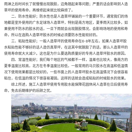
雨淋之后时间长了就慢慢出现脱胶，边角翘起来等问题；严重的话会影响到人造
草坪的使用寿命，再维修起来就比较麻烦了。
二、防水性能好；防水性也是人造草坪铺装的一个重要环节，通常我们的场
地都是室外使用的
广东足球场人造草坪
，特别是南方地区，夏季雨天比较多，如
果使用不防水的胶水的话，一旦下雨就会出现脱胶情况，会影响场地的使用和寿
命，所以在选购人造草坪胶水的时候必须要防水性能较好的。
三、粘贴性能好；一般人造草坪的使用寿命在6-8年左右，如果人造草坪胶
水粘贴性能不够好的话
人造仿真草坪
，在这其中就脱胶了的话，那么人造草坪的
使用寿命就大大减少。这也是为什么要选购质量好的专用人造草坪胶水的原因。
四、常温性能好；我们每个地区的气候都不一样，温差也比较大，像南方的
夏季温度比较高，北方在冬季温度比较低，一般常用的马贝胶水在高温和低温情
况下使用效果都是比较好的，一些市面上的人造草坪胶水在高温情况下会很容易
粘住，在低温的情况下很容易凝固。这样的话就会造成粘贴的时候胶水的效果。
综上所述，施工人造草坪使用专用胶水能保障花园休闲人造草在日后使用寿
命，免去后期维护的后顾之忧。