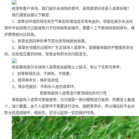
经常有客户资询，我们高尔夫球场的草坪，是用真草好还是人造草好呢？
我们通常会做以下解答：
1、真草对环境的绿化和空气氧份的增加是非常有益的，但是在高尔夫运动
挥杆中会因用力过度或用力不均导致草皮破坏。需要人工不断地培育和修补。维
护费用相对比较高。
2、真草会因四季的季节变化而导致颜色枯黄。
3、真草在培植的过程中
广东足球场人造草坪
，是随着地面的平整度而变化
的。在较低位置的时候，常常会有积水的问题发生。
而如果用高尔夫球场人造草就会避免以上缺点。有以下优势可参考：
1、四季鲜绿生动，不掉色，不枯黄。
2、使用寿命长，维护成本低
3、排水性能好，不积水
人造仿真草坪
。
用景观装饰人造草进行屋顶绿化的可行性
景观装饰人造草可单独使用，也可搭配一部分植物进行装饰，所需泥土量减
少，减少载重。由于人造草坪不需要进行浇水、施肥等养护，所以铺设后不会对
防水层造成破坏，相反的，还可以起到一定的保护作用。