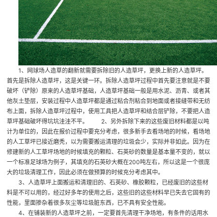
1、网球场人造草的翻新就需要拆除旧的人造草坪，更换上新的人造草坪。
首先是拆除人造草坪，这是关键一环。拆除人造草坪过程中首先要注意就是不要
破坏（铲除）原来的人造草坪基础，人造草坪基础一般是用水泥、沥青、或者其
他灰土垫层，安装过程中人造草坪都是通过粘合剂粘合到地面或者接缝带和无纺
布上面，拆除人造草坪过程中，使用工具把人造草坪和结合层铲除，不要把人造
草坪基础破坏得坑坑洼洼不平。 2、另外拆除下来的这些废旧材料都是以吨
计为单位的，因此在报价过程中要充分考虑，很多新手去看场地的时候，看场地
的人工草坪已接近磨秃，以为需要搬运清理的垃圾会少，实际并非如此。因为在
修建新的人工草坪场地的时候填充的颗粒、石英砂的数量是基本量不变的，就以
一个标准足球场为例子，其填充的石英砂大概在200吨左右，所以这是一个很庞
大的垃圾清理工作，因此必须在做预算的时候充分考虑其中。
3、人造草坪上面搬运和清理旧的、石英砂、橡胶颗粒，已经废旧的这些材
料是不可以用的，经过好多年的使用之后，这些旧的这些材料早已失去它固有的
性能，里面掺杂着很多灰尘等垃圾脏东西，已不具有安全性能。
4、在铺装新的人造草坪之前，一定要首先清理干净场地，有条件的话用水