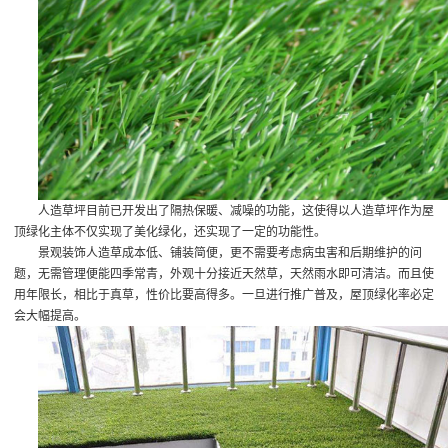
人造草坪目前已开发出了隔热保暖、减噪的功能，这使得以人造草坪作为屋
顶绿化主体不仅实现了美化绿化，还实现了一定的功能性。
景观装饰人造草成本低、铺装简便，更不需要考虑病虫害和后期维护的问
题，无需管理便能四季常青，外观十分接近天然草，天然雨水即可清洁。而且使
用年限长，相比于真草，性价比要高得多。一旦进行推广普及，屋顶绿化率必定
会大幅提高。