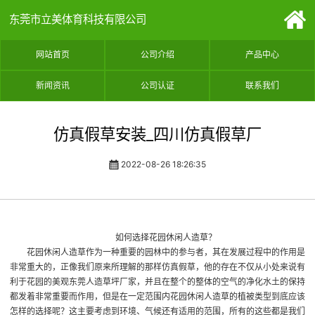
东莞市立美体育科技有限公司
网站首页
公司介绍
产品中心
新闻资讯
公司认证
联系我们
仿真假草安装_四川仿真假草厂
2022-08-26 18:26:35
如何选择花园休闲人造草？
花园休闲人造草作为一种重要的园林中的参与者，其在发展过程中的作用是
非常重大的，正像我们原来所理解的那样
仿真假草
，他的存在不仅从小处来说有
利于花园的美观
东莞人造草坪厂家
，并且在整个的整体的空气的净化水土的保持
都发着非常重要而作用，但是在一定范围内花园休闲人造草的植被类型到底应该
怎样的选择呢？这主要考虑到环境、气候还有适用的范围，所有的这些都是我们