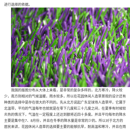
进行选择的依据。
我国的版图分布从大体上来看，是非常的复杂多样的，北方寒冷，降火较
少，南方则相对的气候温暖，雨水较多，所以在花园休闲人造草景观的设计还有
种类的选择中是存在很大的不同的。先从北方说起
广东足球场人造草坪
，它属于
北温带，平均的气温每年也就就是在零下几度和三十几度之间，在夏季有时候较
炎热的情况下，气温在一定程度上还达到额将近四十多度。并且平均每年的降水
主要是集中在7、8月份，并且在冬季的降水量是非常的少的。所以对于北方的
居民来讲，花园休闲人造草的选择要主要的能够抗旱，耐高温和寒冷，并且在雨