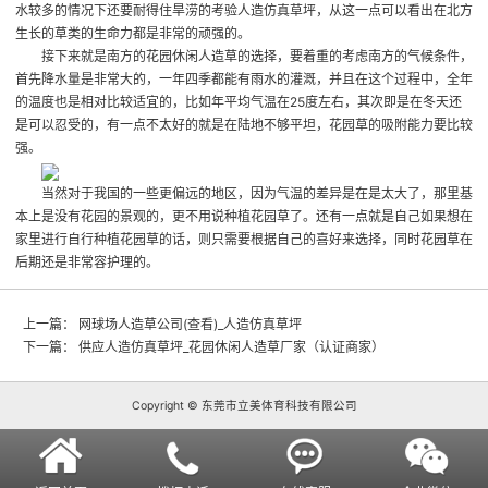
水较多的情况下还要耐得住旱涝的考验
人造仿真草坪
，从这一点可以看出在北方
生长的草类的生命力都是非常的顽强的。
接下来就是南方的花园休闲人造草的选择，要着重的考虑南方的气候条件，
首先降水量是非常大的，一年四季都能有雨水的灌溉，并且在这个过程中，全年
的温度也是相对比较适宜的，比如年平均气温在25度左右，其次即是在冬天还
是可以忍受的，有一点不太好的就是在陆地不够平坦，花园草的吸附能力要比较
强。
当然对于我国的一些更偏远的地区，因为气温的差异是在是太大了，那里基
本上是没有花园的景观的，更不用说种植花园草了。还有一点就是自己如果想在
家里进行自行种植花园草的话，则只需要根据自己的喜好来选择，同时花园草在
后期还是非常容护理的。
上一篇：
网球场人造草公司(查看)_人造仿真草坪
下一篇：
供应人造仿真草坪_花园休闲人造草厂家（认证商家）
Copyright © 东莞市立美体育科技有限公司