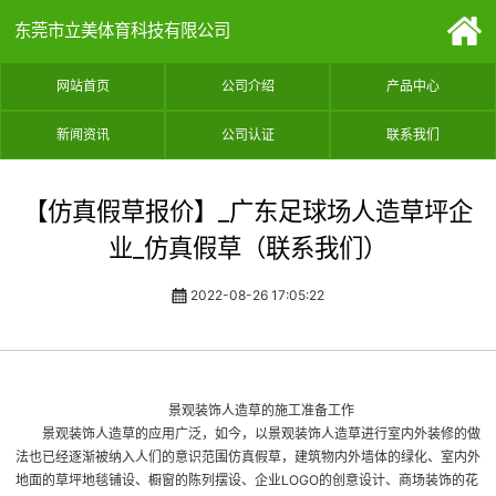
东莞市立美体育科技有限公司
网站首页
公司介绍
产品中心
新闻资讯
公司认证
联系我们
【仿真假草报价】_广东足球场人造草坪企
业_仿真假草（联系我们）
2022-08-26 17:05:22
景观装饰人造草的施工准备工作
景观装饰人造草的应用广泛，如今，以景观装饰人造草进行室内外装修的做
法也已经逐渐被纳入人们的意识范围
仿真假草
，建筑物内外墙体的绿化、室内外
地面的草坪地毯铺设、橱窗的陈列摆设、企业LOGO的创意设计、商场装饰的花