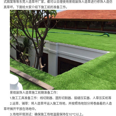
式图案等等
东莞人造草坪厂家
，都可以合理使用景观装饰人造草进行修饰
人造仿
真草坪
。下面给大家介绍下施工前的准备工作。
景观装饰人造草施工前期准备工作：
1.施工工具准备工作：线切割器、圆形切割器、接缝压实器、人草压实机等
2.运草、铺草：将人造草坪运入施工场地，并按照场地划分将卷曲着的人造
草坪摊开平放在场地中。
3.场地环境测试：确保施工场地温度保持在10℃以上。