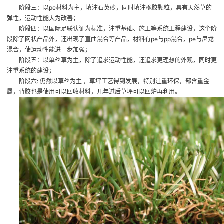
阶段三：以pe材料为主，填注石英砂，同时填注橡胶颗粒，具有天然草的
弹性，运动性能大为改善；
阶段四：以国际足联认证为标准，注重基础、施工等系统工程建设，这个阶
段除了网状产品外，还出现了直曲混合等产品，材料有pe与pp混合，pe与尼龙
混合，使运动性能进一步加强；
阶段五：以单丝草为主，除了追求运动性能，还追求更理想的外观，同时更
注重系统的建设；
阶段六: 仍然以草丝为主 ，草坪工艺得到发展，特别注重环保，部含重金
属，背胶也是使用可以回收材料，几年过后草坪可以回炉再利用。