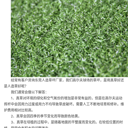
经常有客户资询
东莞人造草坪厂家
，我们高尔夫球场的草坪，是用真草好还
是人造草好呢？
我们通常会做以下解答：
1、真草对环境的绿化和空气氧份的增加是非常有益的，但是在高尔夫运动
挥杆中会因用力过度或用力不均导致草皮破坏。需要人工不断地培育和修补。维
护费用相对比较高。
2、真草会因四季的季节变化而导致颜色枯黄。
3、真草在培植的过程中，是随着地面的平整度而变化的。在较低位置的时