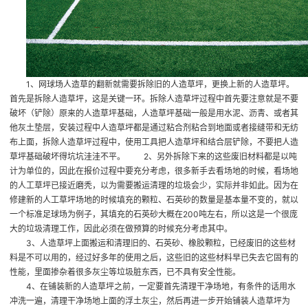
1、网球场人造草的翻新就需要拆除旧的人造草坪，更换上新的人造草坪。
首先是拆除人造草坪，这是关键一环。拆除人造草坪过程中首先要注意就是不要
破坏（铲除）原来的人造草坪基础，人造草坪基础一般是用水泥、沥青、或者其
他灰土垫层，安装过程中人造草坪都是通过粘合剂粘合到地面或者接缝带和无纺
布上面，拆除人造草坪过程中，使用工具把人造草坪和结合层铲除，不要把人造
草坪基础破坏得坑坑洼洼不平。 2、另外拆除下来的这些废旧材料都是以吨
计为单位的，因此在报价过程中要充分考虑，很多新手去看场地的时候，看场地
的人工草坪已接近磨秃，以为需要搬运清理的垃圾会少，实际并非如此。因为在
修建新的人工草坪场地的时候填充的颗粒、石英砂的数量是基本量不变的，就以
一个标准足球场为例子，其填充的石英砂大概在200吨左右，所以这是一个很庞
大的垃圾清理工作，因此必须在做预算的时候充分考虑其中。
3、人造草坪上面搬运和清理旧的、石英砂、橡胶颗粒，已经废旧的这些材
料是不可以用的，经过好多年的使用之后，这些旧的这些材料早已失去它固有的
性能，里面掺杂着很多灰尘等垃圾脏东西，已不具有安全性能。
4、在铺装新的人造草坪之前，一定要首先清理干净场地，有条件的话用水
冲洗一遍，清理干净场地上面的浮土灰尘，然后再进一步开始铺装人造草坪为