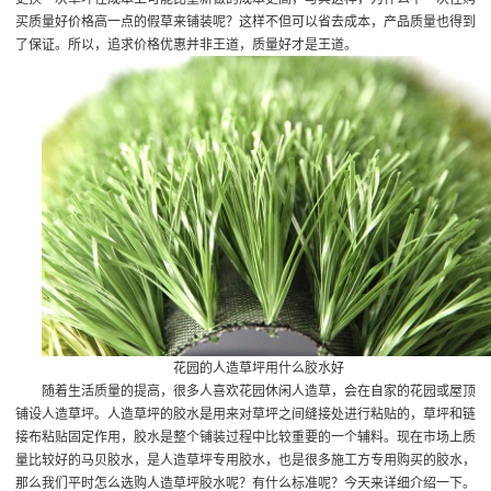
买质量好价格高一点的假草来铺装呢？这样不但可以省去成本，产品质量也得到
了保证。所以，追求价格优惠并非王道，质量好才是王道。
花园的人造草坪用什么胶水好
随着生活质量的提高，很多人喜欢花园休闲人造草，会在自家的花园或屋顶
铺设人造草坪。人造草坪的胶水是用来对草坪之间缝接处进行粘贴的，草坪和链
接布粘贴固定作用，胶水是整个铺装过程中比较重要的一个辅料。现在市场上质
量比较好的马贝胶水，是人造草坪专用胶水，也是很多施工方专用购买的胶水，
那么我们平时怎么选购人造草坪胶水呢？有什么标准呢？今天来详细介绍一下。