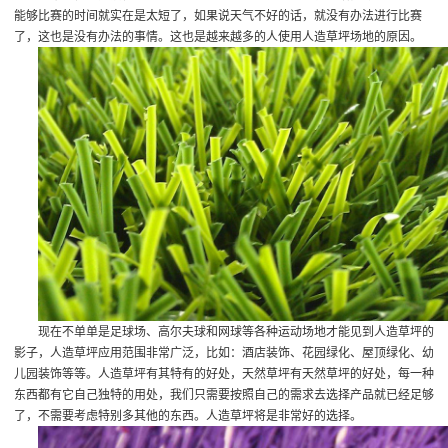
能够比赛的时间就实在是太短了，如果说天气不好的话，就没有办法进行比赛
了，这也是没有办法的事情。这也是越来越多的人使用人造草坪场地的原因。
现在不单单是足球场、高尔夫球和网球等各种运动场地才能见到人造草坪的
影子，人造草坪应用范围非常广泛，比如：酒店装饰、花园绿化、屋顶绿化、幼
儿园装饰等等。人造草坪有其特有的好处，天然草坪有天然草坪的好处，每一种
东西都有它自己独特的用处，我们只需要按照自己的需求去选择产品就已经足够
了，不需要考虑特别多其他的东西。人造草坪将是非常好的选择。