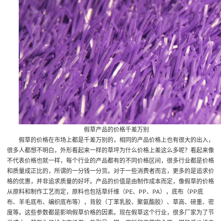
假草产品的价格千差万别
假草的价格在市场上都是千差万别的，相同的产品价格上也有很大的出入，
很多人都想不明白，外形看起来一样的草坪为什么价格上差这么多呢？看起来像
不代表价格也就一样，每个行业的产品都有的不同价格区间，很多行业都是价格
和质量成正比的，所谓的一分钱一分货。对于一些消费者而言，更多的是追求价
格的优惠，并非追求质量的好坏。产品的价值是由制作成本而定，像假草的价格
从原料和制作工艺而定，原料也包括草纤维（PE、PP、PA），底布（PP底
布、羊毛底布、编织底布等），背胶（丁苯乳胶、聚氨酯胶）、草高、磅重、密
度等。这些参数都是影响假草价格的因素。现在假草这个行业，很多厂家为了节