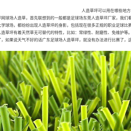
人造草坪可以用在哪些地方
坪
网球场人造草
，首先联想到的一般都是足球场
东莞人造草坪厂家
，我们
大学球场，都纷纷出现人造草坪的身影，包括现在很多正规的职业足球比
人造草坪有着天然草无可替代的特性，比如：常绿性、耐磨性、免维护等
了，如果说天气不好的话
广东足球场人造草坪
，就没有办法进行比赛了，