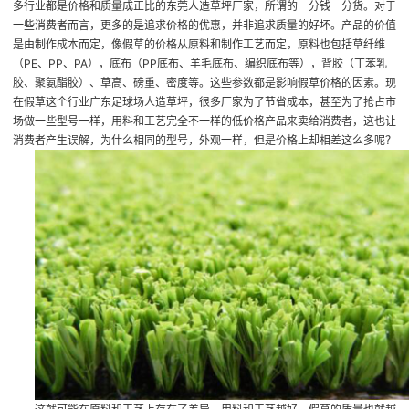
多行业都是价格和质量成正比的
东莞人造草坪厂家
，所谓的一分钱一分货。对于
一些消费者而言，更多的是追求价格的优惠，并非追求质量的好坏。产品的价值
是由制作成本而定，像假草的价格从原料和制作工艺而定，原料也包括草纤维
（PE、PP、PA），底布（PP底布、羊毛底布、编织底布等），背胶（丁苯乳
胶、聚氨酯胶）、草高、磅重、密度等。这些参数都是影响假草价格的因素。现
在假草这个行业
广东足球场人造草坪
，很多厂家为了节省成本，甚至为了抢占市
场做一些型号一样，用料和工艺完全不一样的低价格产品来卖给消费者，这也让
消费者产生误解，为什么相同的型号，外观一样，但是价格上却相差这么多呢？