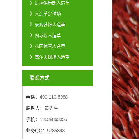
足球俱乐部人造草
人造草足球场
景观装饰人造草
网球场人造草
花园休闲人造草
高尔夫球场人造草
联系方式
电话：
400-110-5998
联系人：
黄先生
手机：
13538863055
业务QQ：
5785893