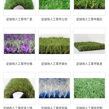
足球场人工草坪厂家
足球场人工草坪公司
足球场人工草坪报价
足球场人工草坪价格
足球场人工草坪单价
足球场人工草坪批发
足球场人工草坪多少钱一平米
足球场人工草坪安装
足球场人工草坪定制