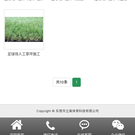
足球场人工草坪施工
共10条
1
Copyright © 东莞市立美体育科技有限公司