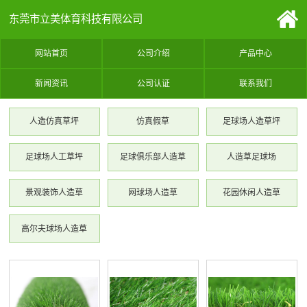
东莞市立美体育科技有限公司
网站首页
公司介绍
产品中心
新闻资讯
公司认证
联系我们
人造仿真草坪
仿真假草
足球场人造草坪
足球场人工草坪
足球俱乐部人造草
人造草足球场
景观装饰人造草
网球场人造草
花园休闲人造草
高尔夫球场人造草