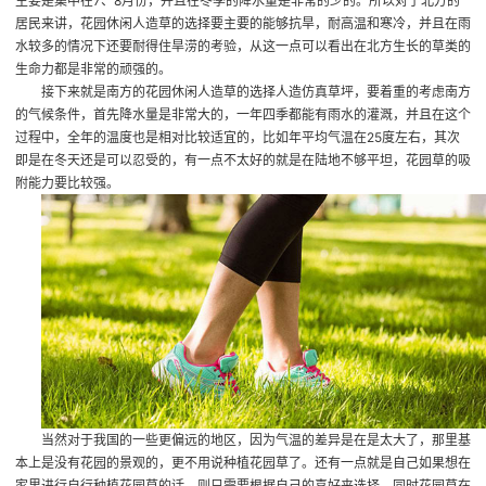
主要是集中在7、8月份，并且在冬季的降水量是非常的少的。所以对于北方的
居民来讲，花园休闲人造草的选择要主要的能够抗旱，耐高温和寒冷，并且在雨
水较多的情况下还要耐得住旱涝的考验，从这一点可以看出在北方生长的草类的
生命力都是非常的顽强的。
接下来就是南方的花园休闲人造草的选择
人造仿真草坪
，要着重的考虑南方
的气候条件，首先降水量是非常大的，一年四季都能有雨水的灌溉，并且在这个
过程中，全年的温度也是相对比较适宜的，比如年平均气温在25度左右，其次
即是在冬天还是可以忍受的，有一点不太好的就是在陆地不够平坦，花园草的吸
附能力要比较强。
当然对于我国的一些更偏远的地区，因为气温的差异是在是太大了，那里基
本上是没有花园的景观的，更不用说种植花园草了。还有一点就是自己如果想在
家里进行自行种植花园草的话，则只需要根据自己的喜好来选择，同时花园草在