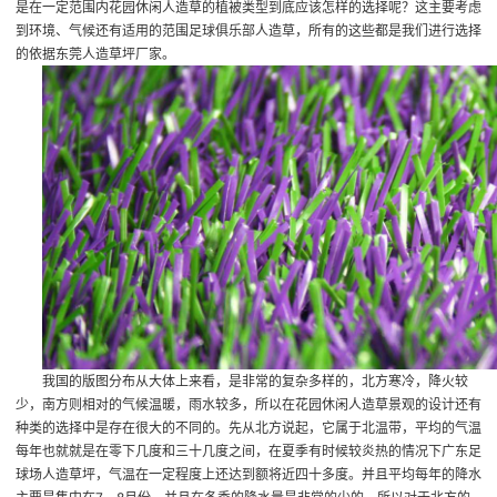
是在一定范围内花园休闲人造草的植被类型到底应该怎样的选择呢？这主要考虑
到环境、气候还有适用的范围
足球俱乐部人造草
，所有的这些都是我们进行选择
的依据
东莞人造草坪厂家
。
我国的版图分布从大体上来看，是非常的复杂多样的，北方寒冷，降火较
少，南方则相对的气候温暖，雨水较多，所以在花园休闲人造草景观的设计还有
种类的选择中是存在很大的不同的。先从北方说起，它属于北温带，平均的气温
每年也就就是在零下几度和三十几度之间，在夏季有时候较炎热的情况下
广东足
球场人造草坪
，气温在一定程度上还达到额将近四十多度。并且平均每年的降水