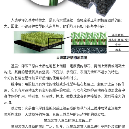
人造草坪的基本特性之一是具有承受连续、高强度重压和耐极度践踏的能
力。因此，不论那种类型的人造草坪，他们均具有如下的基本构造：
基层：即压平原床土后在地基上铺设一定厚度的卵石、再铺上沥青或混凝土
构成，其目的是使其具有坚实、不变形、承高压、表面光滑和不透水的特性。一
个好的基层也是增加草坪后期的使用寿命和时长。
缓冲层：用胶把具有弹性的橡胶或多孔塑料粘在基层上，起到承上启下的作
用，它具有对运动压力有良好的缓冲的功能。可以有效保护运动员在激烈比赛中
身体保护作用，特别像一些足球、棒球、橄榄球比赛身体接触多，激烈程度大的
运动。
草皮层：它是由化学纤维编织或压缩而成的草毯与其上缓冲层紧密连接为一
体所构成似于天然草坪的坪面。具备天然草坪的运动性能的草皮层。
景观装饰人造草的施工准备工作
景观装饰人造草的应用广泛，如今，以景观装饰人造草进行室内外装修的做