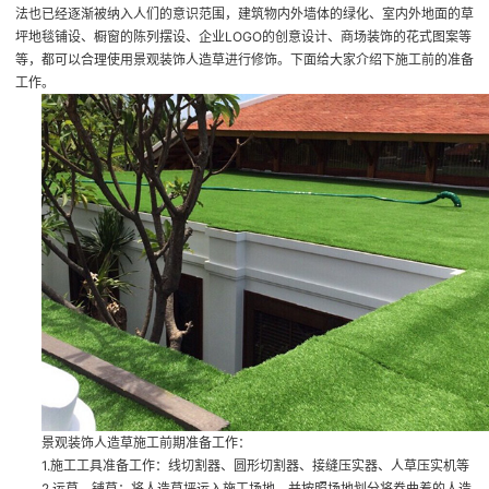
法也已经逐渐被纳入人们的意识范围，建筑物内外墙体的绿化、室内外地面的草
坪地毯铺设、橱窗的陈列摆设、企业LOGO的创意设计、商场装饰的花式图案等
等，都可以合理使用景观装饰人造草进行修饰。下面给大家介绍下施工前的准备
工作。
景观装饰人造草施工前期准备工作：
1.施工工具准备工作：线切割器、圆形切割器、接缝压实器、人草压实机等
2.运草、铺草：将人造草坪运入施工场地，并按照场地划分将卷曲着的人造