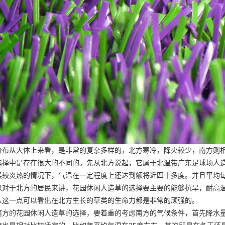
分布从大体上来看，是非常的复杂多样的，北方寒冷，降火较少，南方则
选择中是存在很大的不同的。先从北方说起，它属于北温带
广东足球场人
候较炎热的情况下，气温在一定程度上还达到额将近四十多度。并且平均每
以对于北方的居民来讲，花园休闲人造草的选择要主要的能够抗旱，耐高
从这一点可以看出在北方生长的草类的生命力都是非常的顽强的。
南方的花园休闲人造草的选择，要着重的考虑南方的气候条件，首先降水