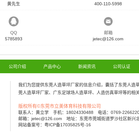
黄先生
400-110-5998
QQ
邮箱
5785893
jetec@126.com
公司介绍
产品中心
新闻资讯
公司认证
我们为您提供
东莞人造草坪厂家
的信息介绍，囊括了
东莞人造
莞人造草坪厂家
、
广东足球场人造草坪
、
人造仿真草坪
等的相
版权所有©东莞市立美体育科技有限公司
联系人：黄立学 手机：18024330488 电话：0769-22662
邮箱：jetec@126.com 地址：东莞市莞城街道罗沙社区新兴
网站备案号：粤ICP备17035825号-16