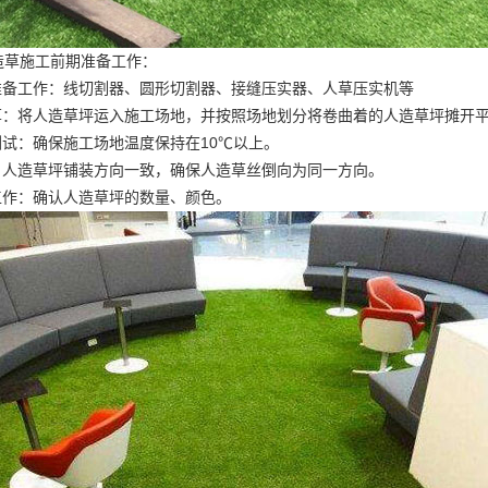
造草施工前期准备工作：
具准备工作：线切割器、圆形切割器、接缝压实器、人草压实机等
铺草：将人造草坪运入施工场地，并按照场地划分将卷曲着的人造草坪摊开
测试：确保施工场地温度保持在10℃以上。
向：人造草坪铺装方向一致，确保人造草丝倒向为同一方向。
工作：确认人造草坪的数量、颜色。