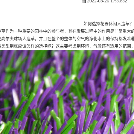
2022-08-26 17:30:32
如何选择花园休闲人造草？
造草作为一种重要的园林中的参与者，其在发展过程中的作用是非常重大
观
高尔夫球场人造草
，并且在整个的整体的空气的净化水土的保持都发着
被类型到底应该怎样的选择呢？这主要考虑到环境、气候还有适用的范围