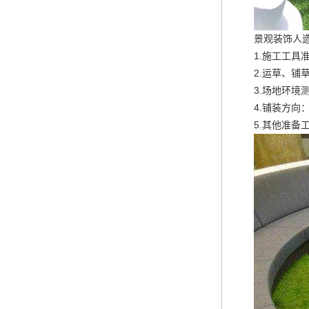
景观装饰人
1.施工工
2.运草、
3.场地环境
4.铺装方
5.其他准备