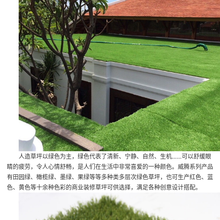
人造草坪以绿色为主，绿色代表了清新、宁静、自然、生机……可以舒缓眼
睛的疲劳，令人心情舒畅，是人们在生活中非常喜爱的一种颜色。威腾系列产品
有田园绿、橄榄绿、墨绿、果绿等等多种类多层次绿色草坪，也可生产红色、蓝
色、黄色等十余种色彩的商业装修草坪可供选择，满足各种创意设计搭配。