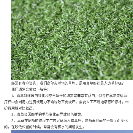
经常有客户资询，我们高尔夫球场的草坪，是用真草好还是人造草好呢？
我们通常会做以下解答：
1、真草对环境的绿化和空气氧份的增加是非常有益的，但是在高尔夫运动
挥杆中会因用力过度或用力不均导致草皮破坏。需要人工不断地培育和修补。维
护费用相对比较高。
2、真草会因四季的季节变化而导致颜色枯黄。
3、真草在培植的过程中
广东足球场人造草坪
，是随着地面的平整度而变化
的。在较低位置的时候，常常会有积水的问题发生。