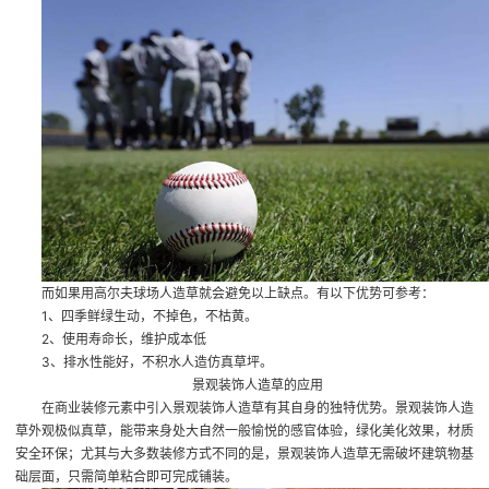
而如果用高尔夫球场人造草就会避免以上缺点。有以下优势可参考：
1、四季鲜绿生动，不掉色，不枯黄。
2、使用寿命长，维护成本低
3、排水性能好，不积水
人造仿真草坪
。
景观装饰人造草
的应用
在商业装修元素中引入景观装饰人造草有其自身的独特优势。景观装饰人造
草外观极似真草，能带来身处大自然一般愉悦的感官体验，绿化美化效果，材质
安全环保；尤其与大多数装修方式不同的是，景观装饰人造草无需破坏建筑物基
础层面，只需简单粘合即可完成铺装。