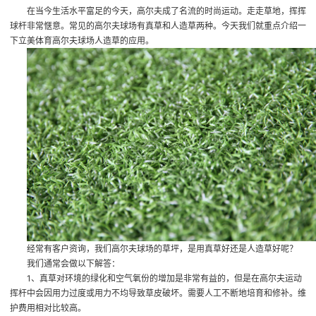
在当今生活水平富足的今天，高尔夫成了名流的时尚运动。走走草地，挥挥
球杆非常惬意。常见的高尔夫球场有真草和人造草两种。今天我们就重点介绍一
下立美体育高尔夫球场人造草的应用。
经常有客户资询，我们高尔夫球场的草坪，是用真草好还是人造草好呢？
我们通常会做以下解答：
1、真草对环境的绿化和空气氧份的增加是非常有益的，但是在高尔夫运动
挥杆中会因用力过度或用力不均导致草皮破坏。需要人工不断地培育和修补。维
护费用相对比较高。